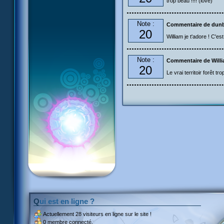
trop beau !!!! (love)
Note :
Commentaire de dun
20
William je t'adore ! C'es
Note :
Commentaire de Will
20
Le vrai territoir forêt t
Qui est en ligne ?
Actuellement
28 visiteurs
en ligne sur le site !
0 membre connecté.