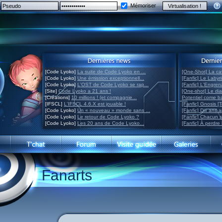
Mémoriser
[Code Lyoko]
La suite de Code Lyoko en ...
[One-Shot] La ca
[Code Lyoko]
Une émission exceptionnell...
[Fanfic] Le Labyr
[Code Lyoko]
L'OST de Code Lyoko se rap...
[Fanfic] L'Engre
[Site]
Code Lyoko a 21 ans !
[One-shot] Le di
[Créations]
10 millions ! (et compagnie...
Potentiel come 
[IFSCL]
L'IFSCL 4.6.X est jouable !
[Fanfic] Gnosis [
[Code Lyoko]
Un « nouveau » monde sans ...
[Fanfic] Dix ans 
[Code Lyoko]
Le retour de Code Lyoko ?
[Fanfic] Chacun 
[Code Lyoko]
Les 20 ans de Code Lyoko...
[Fanfic] À perdre 
Fanarts