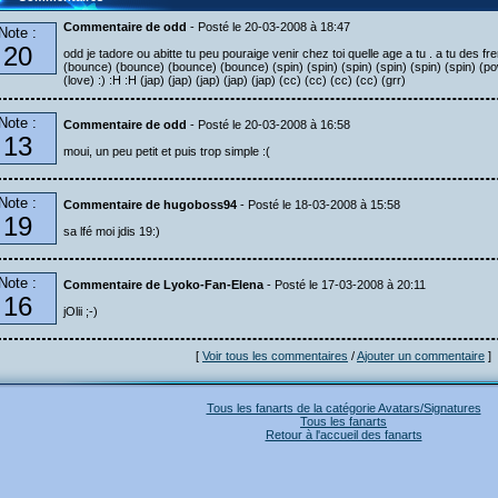
Commentaire de odd
- Posté le 20-03-2008 à 18:47
Note :
20
odd je tadore ou abitte tu peu pouraige venir chez toi quelle age a tu . a tu des 
(bounce) (bounce) (bounce) (bounce) (spin) (spin) (spin) (spin) (spin) (spin) (p
(love) :) :H :H (jap) (jap) (jap) (jap) (jap) (cc) (cc) (cc) (cc) (grr)
Note :
Commentaire de odd
- Posté le 20-03-2008 à 16:58
13
moui, un peu petit et puis trop simple :(
Note :
Commentaire de hugoboss94
- Posté le 18-03-2008 à 15:58
19
sa lfé moi jdis 19:)
Note :
Commentaire de Lyoko-Fan-Elena
- Posté le 17-03-2008 à 20:11
16
jOlii ;-)
[
Voir tous les commentaires
/
Ajouter un commentaire
]
Tous les fanarts de la catégorie Avatars/Signatures
Tous les fanarts
Retour à l'accueil des fanarts