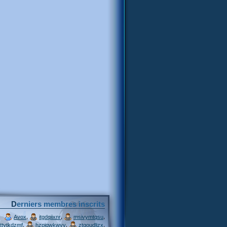
Derniers membres inscrits
,
,
,
Avox
itgdqiixnr
msivymtqsu
,
,
,
ttytkdzmf
hzpjqwkwvv
ztgoudljzx