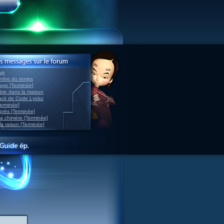
ve
inthe du temps
nage [Terminée]
able dans la maison
back de Code Lyoko
Terminée]
après [Terminée]
sa chimère [Terminée]
la raison [Terminée]