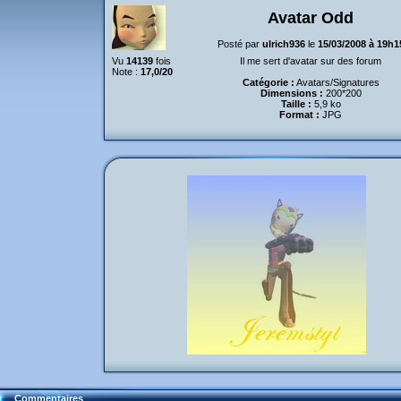
Avatar Odd
Posté par
ulrich936
le
15/03/2008 à 19h1
Vu
14139
fois
Il me sert d'avatar sur des forum
Note :
17,0/20
Catégorie :
Avatars/Signatures
Dimensions :
200*200
Taille :
5,9 ko
Format :
JPG
Commentaires