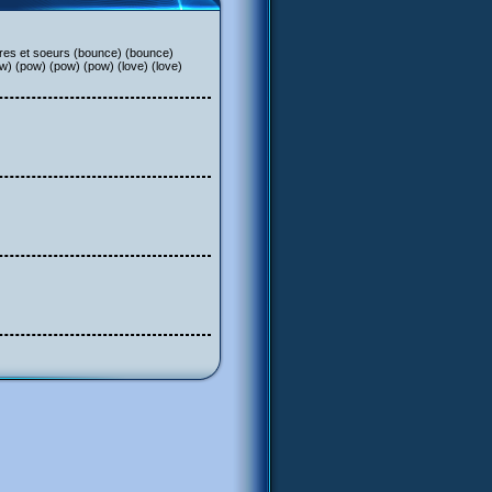
freres et soeurs (bounce) (bounce)
ow) (pow) (pow) (pow) (love) (love)