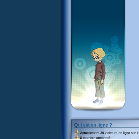
Qui est en ligne ?
Actuellement
39 visiteurs
en ligne sur le
0 membre connecté.