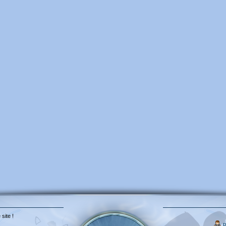
 site !
p