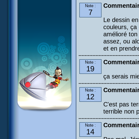
Commentair
Note :
7
Le dessin en
couleurs, ça 
amélioré ton
assez, ou alo
et en prendr
Commentair
Note :
19
ça serais mie
Commentair
Note :
12
C'est pas ter
terrible non p
Commentair
Note :
14