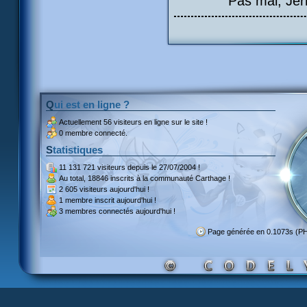
Pas mal, Jérm
Qui est en ligne ?
Actuellement
56 visiteurs
en ligne sur le site !
0 membre connecté.
Statistiques
11 131 721 visiteurs
depuis le 27/07/2004 !
Au total,
18846 inscrits
à la communauté Carthage !
2 605 visiteurs
aujourd'hui !
1 membre inscrit
aujourd'hui !
3 membres
connectés aujourd'hui !
Page générée en 0.1073s (P