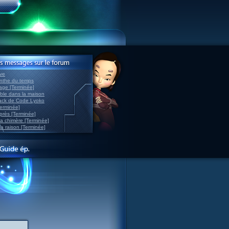
ve
inthe du temps
nage [Terminée]
able dans la maison
back de Code Lyoko
Terminée]
après [Terminée]
sa chimère [Terminée]
la raison [Terminée]