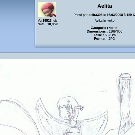
Aelita
Posté par
aelita303
le
16/03/2008 à 15h1
Vu
15526
fois
Aelita in lyoko
Note :
10,8/20
Catégorie :
Autres
Dimensions :
1169*850
Taille :
55,8 ko
Format :
JPG