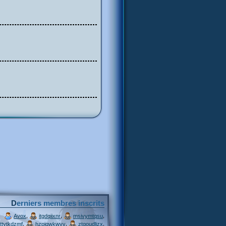
Derniers membres inscrits
,
,
,
Avox
itgdqiixnr
msivymtqsu
,
,
,
ttytkdzmf
hzpjqwkwvv
ztgoudljzx