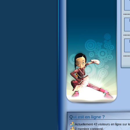
Qui est en ligne ?
Actuellement
43 visiteurs
en ligne sur le
0 membre connecté.