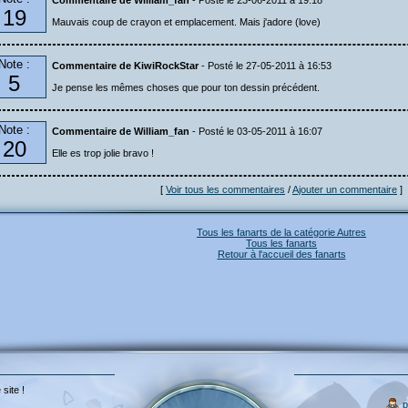
Commentaire de William_fan
- Posté le 23-06-2011 à 19:18
19
Mauvais coup de crayon et emplacement. Mais j'adore (love)
Note :
Commentaire de KiwiRockStar
- Posté le 27-05-2011 à 16:53
5
Je pense les mêmes choses que pour ton dessin précédent.
Note :
Commentaire de William_fan
- Posté le 03-05-2011 à 16:07
20
Elle es trop jolie bravo !
[
Voir tous les commentaires
/
Ajouter un commentaire
]
Tous les fanarts de la catégorie Autres
Tous les fanarts
Retour à l'accueil des fanarts
 site !
p