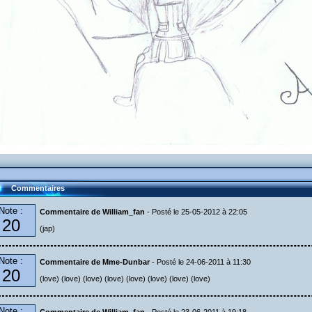
Commentaires
Note :
Commentaire de William_fan
- Posté le 25-05-2012 à 22:05
20
(jap)
Note :
Commentaire de Mme-Dunbar
- Posté le 24-06-2011 à 11:30
20
(love) (love) (love) (love) (love) (love) (love) (love)
Note :