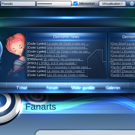
Mémoriser
[Code Lyoko]
La suite de Code Lyoko en ...
[One-Shot] La ca
[Code Lyoko]
Une émission exceptionnell...
[Fanfic] Le Labyr
[Code Lyoko]
L'OST de Code Lyoko se rap...
[Fanfic] L'Engre
[Site]
Code Lyoko a 21 ans !
[One-shot] Le di
[Créations]
10 millions ! (et compagnie...
Potentiel come 
[IFSCL]
L'IFSCL 4.6.X est jouable !
[Fanfic] Gnosis [
[Code Lyoko]
Un « nouveau » monde sans ...
[Fanfic] Dix ans 
[Code Lyoko]
Le retour de Code Lyoko ?
[Fanfic] Chacun 
[Code Lyoko]
Les 20 ans de Code Lyoko...
[Fanfic] À perdre 
Fanarts