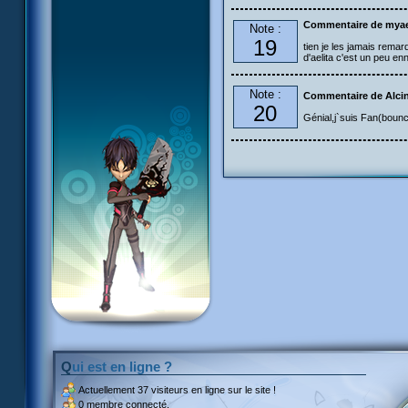
Commentaire de myae
Note :
19
tien je les jamais remar
d'aelita c'est un peu en
Note :
Commentaire de Alci
20
Génial,j`suis Fan(bounce
Qui est en ligne ?
Actuellement
37 visiteurs
en ligne sur le site !
0 membre connecté.