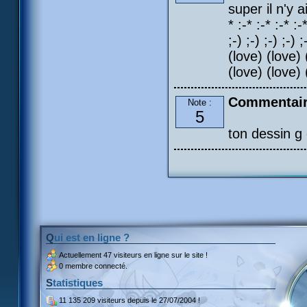
super il n'y ai
* :-* :-* :-* :-*
;-) ;-) ;-) ;-)
(love) (love) 
(love) (love
Commentair
Note :
5
ton dessin g 
Qui est en ligne ?
Actuellement
47 visiteurs
en ligne sur le site !
0 membre connecté.
Statistiques
11 135 209 visiteurs
depuis le 27/07/2004 !