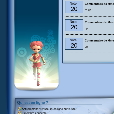
Note :
Commentaire de Mme
20
re up !
Note :
Commentaire de Mme
20
up !
Note :
Commentaire de Mme
20
up
Qui est en ligne ?
Actuellement
28 visiteurs
en ligne sur le site !
0 membre connecté.