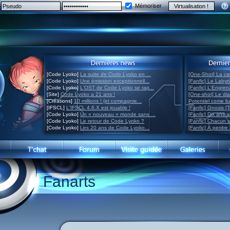
Mémoriser
[Code Lyoko]
La suite de Code Lyoko en ...
[One-Shot] La ca
[Code Lyoko]
Une émission exceptionnell...
[Fanfic] Le Labyr
[Code Lyoko]
L'OST de Code Lyoko se rap...
[Fanfic] L'Engre
[Site]
Code Lyoko a 21 ans !
[One-shot] Le di
[Créations]
10 millions ! (et compagnie...
Potentiel come 
[IFSCL]
L'IFSCL 4.6.X est jouable !
[Fanfic] Gnosis [
[Code Lyoko]
Un « nouveau » monde sans ...
[Fanfic] Dix ans 
[Code Lyoko]
Le retour de Code Lyoko ?
[Fanfic] Chacun 
[Code Lyoko]
Les 20 ans de Code Lyoko...
[Fanfic] À perdre 
Fanarts