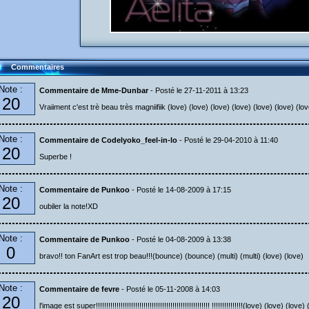
Commentaires
Note :
Commentaire de Mme-Dunbar
- Posté le 27-11-2011 à 13:23
20
Vraiiment c'est trè beau très magniifiik (love) (love) (love) (love) (love) (love) (lov
Note :
Commentaire de Codelyoko_feel-in-lo
- Posté le 29-04-2010 à 11:40
20
Superbe !
Note :
Commentaire de Punkoo
- Posté le 14-08-2009 à 17:15
20
oubiler la note!XD
Note :
Commentaire de Punkoo
- Posté le 04-08-2009 à 13:38
0
bravo!! ton FanArt est trop beau!!!(bounce) (bounce) (multi) (multi) (love) (love)
Note :
Commentaire de fevre
- Posté le 05-11-2008 à 14:03
20
l'image est super!!!!!!!!!!!!!!!!!!!!!!!!!!!!!!!!!!!!!!!!!!!!!!!!!!!!!!! !!!!!!!!!!!!!!!(love) (love) (