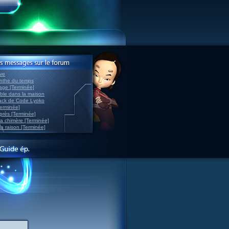
ve
inthe du temps
nage [Terminée]
able dans la maison
back de Code Lyoko
Terminée]
après [Terminée]
sa chimère [Terminée]
la raison [Terminée]