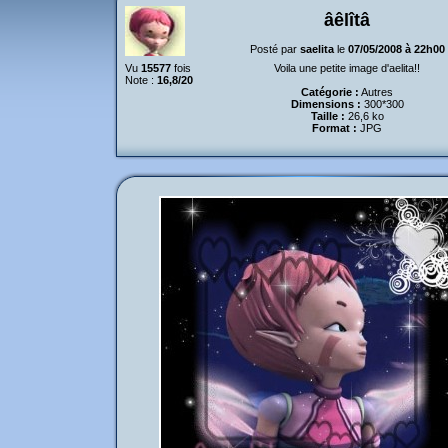
âêlîtâ
Posté par
saelita
le
07/05/2008 à 22h00
Vu
15577
fois
Voila une petite image d'aelita!!
Note :
16,8/20
Catégorie :
Autres
Dimensions :
300*300
Taille :
26,6 ko
Format :
JPG