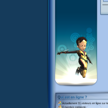
Qui est en ligne ?
Actuellement
31 visiteurs
en ligne sur le
0 membre connecté.