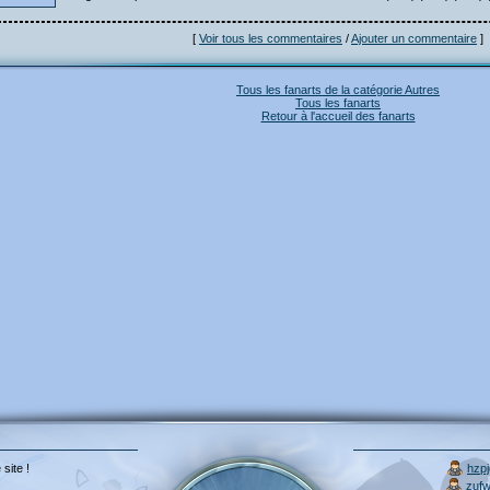
[
Voir tous les commentaires
/
Ajouter un commentaire
]
Tous les fanarts de la catégorie Autres
Tous les fanarts
Retour à l'accueil des fanarts
 site !
hzp
zuf