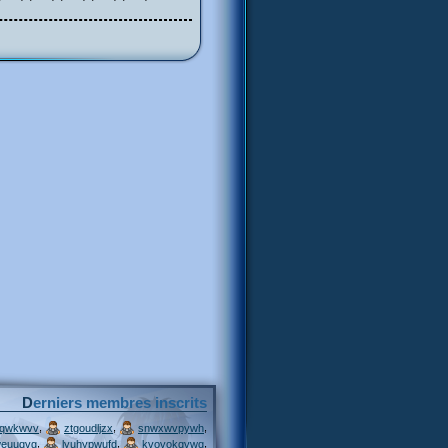
Derniers membres inscrits
,
,
,
jqwkwvv
ztgoudljzx
snwxwvpywh
,
,
,
weuuqvg
lyuhypwufd
kvovokqvwq