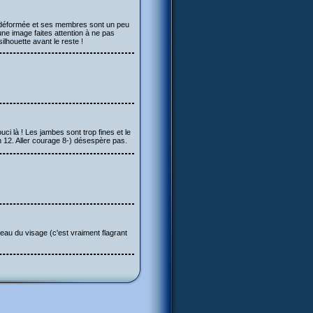
st déformée et ses membres sont un peu
ne image faites attention à ne pas
ilhouette avant le reste !
uci là ! Les jambes sont trop fines et le
un 12. Aller courage 8-) désespère pas.
veau du visage (c'est vraiment flagrant