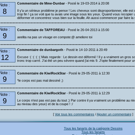
Commentaire de Mme-Dunbar
- Posté le 19-03-2014 à 20:08
Note :
8
Il y'a un sérieux problème je pense ! Les cheveux sont disproportionner, elle e
trop fin ! ça se voit que tu avais une image sous les yeux. Quand vous recopier u
déformer et concentrez vous bien sur la feuille. Ah aussi commencer par faire la s
Note :
Commentaire de TAFFOREAU
- Posté le 26-04-2013 à 15:00
9
aeelita na pas un visage en compote:@ ameliore toi
Commentaire de dunbargoth
- Posté le 14-10-2011 à 20:49
Note :
12
Excuse :( :( :( :( Mais regarde : Le dessin est déformé ! Il y a vraiment un gros so
tronc trop carré. J'ai été un peu sévere quand j'ai mis 9. J'opte finalement pour 
Note :
Commentaire de KiwiRockStar
- Posté le 29-05-2011 à 12:30
9
*le corps est pas mal dessiné ;)
Commentaire de KiwiRockStar
- Posté le 29-05-2011 à 12:29
Note :
9
Le corps n'est pas est pas du tout ;) Par contre il ya vraiment un problème au ni
au niveau des yeux) et de la coupe ! :/
[
Voir tous les commentaires
/
Ajouter un commentaire
]
Tous les fanarts de la catégorie Dessins
Tous les fanarts