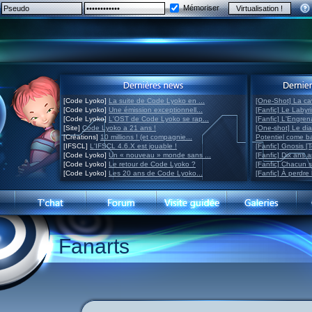
Mémoriser
[Code Lyoko]
La suite de Code Lyoko en ...
[One-Shot] La ca
[Code Lyoko]
Une émission exceptionnell...
[Fanfic] Le Labyr
[Code Lyoko]
L'OST de Code Lyoko se rap...
[Fanfic] L'Engre
[Site]
Code Lyoko a 21 ans !
[One-shot] Le di
[Créations]
10 millions ! (et compagnie...
Potentiel come 
[IFSCL]
L'IFSCL 4.6.X est jouable !
[Fanfic] Gnosis [
[Code Lyoko]
Un « nouveau » monde sans ...
[Fanfic] Dix ans 
[Code Lyoko]
Le retour de Code Lyoko ?
[Fanfic] Chacun 
[Code Lyoko]
Les 20 ans de Code Lyoko...
[Fanfic] À perdre 
Fanarts