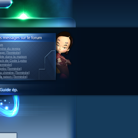
ve
inthe du temps
nage [Terminée]
able dans la maison
back de Code Lyoko
Terminée]
après [Terminée]
sa chimère [Terminée]
la raison [Terminée]