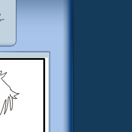
6
me^^