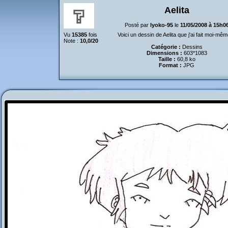
Aelita
Posté par
lyoko-95
le
11/05/2008 à 15h0
Vu
15385
fois
Voici un dessin de Aelita que j'ai fait moi-mê
Note :
10,0/20
Catégorie :
Dessins
Dimensions :
603*1083
Taille :
60,8 ko
Format :
JPG