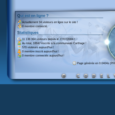
Qui est en ligne ?
Actuellement
34 visiteurs
en ligne sur le site !
0 membre connecté.
Statistiques
11 136 364 visiteurs
depuis le 27/07/2004 !
Au total,
18847 inscrits
à la communauté Carthage !
570 visiteurs
aujourd'hui !
0 membre inscrit
aujourd'hui !
0 membre
connectés aujourd'hui !
Page générée en 0.0404s (P