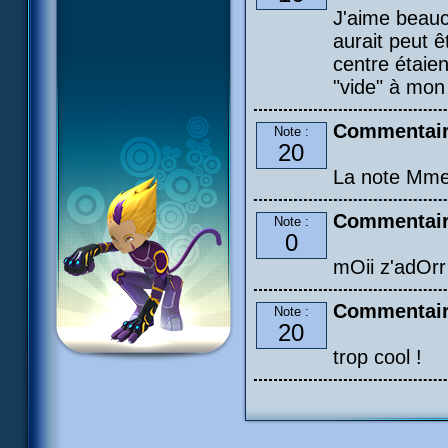
J'aime beauc
aurait peut ê
centre étaien
"vide" à mon 
Commentair
Note :
20
La note Mme
Commentair
Note :
0
mOii z'adOrr 
Commentair
Note :
20
trop cool !