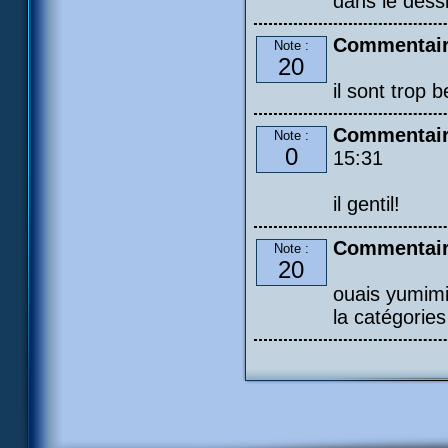
dans le dess
Commentair
Note :
20
il sont trop 
Commentaire
Note :
0
15:31
il gentil!
Commentair
Note :
20
ouais yumimi 
la catégorie