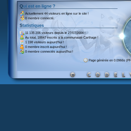
Qui est en ligne ?
Actuellement
44 visiteurs
en ligne sur le site !
0 membre connecté.
Statistiques
11 135 206 visiteurs
depuis le 27/07/2004 !
Au total,
18847 inscrits
à la communauté Carthage !
1 198 visiteurs
aujourd'hui !
0 membre inscrit
aujourd'hui !
0 membre
connectés aujourd'hui !
Page générée en 0.0966s (P