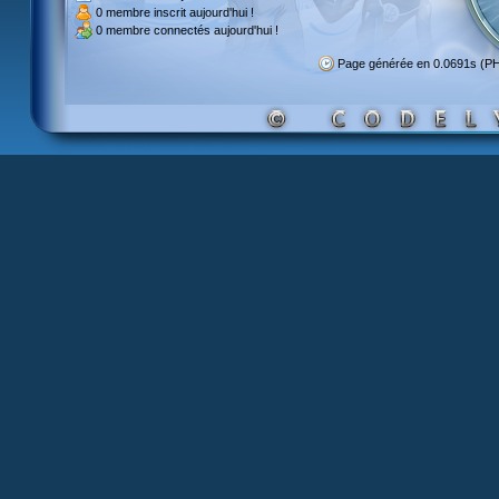
0 membre inscrit
aujourd'hui !
0 membre
connectés aujourd'hui !
Page générée en 0.0691s (P