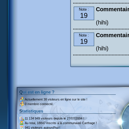
Commentair
Note :
19
(hihi)
Commentair
Note :
19
(hihi)
Qui est en ligne ?
Actuellement
38 visiteurs
en ligne sur le site !
0 membre connecté.
Statistiques
11 134 949 visiteurs
depuis le 27/07/2004 !
Au total,
18847 inscrits
à la communauté Carthage !
941 visiteurs
aujourd'hui !