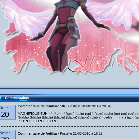
Commentaires
Commentaire de dunbargoth
- Posté le 28-08-2011 à 20:34
Note :
20
MAGNIFIQUE EUH :-* :-* :-* :-* (spin) (spin) (spin) (spin) (spin) (cc) (cc) (cc) (cc) (c
(blabla) (blabla) (blabla) (blabla) (blabla) (blabla) (blabla) (blabla) :) :) :) :) (jap) (ja
P :-P :O :O :O :O :O :O :O
Note :
Commentaire de Aeliiita
- Posté le 21-03-2010 à 18:22