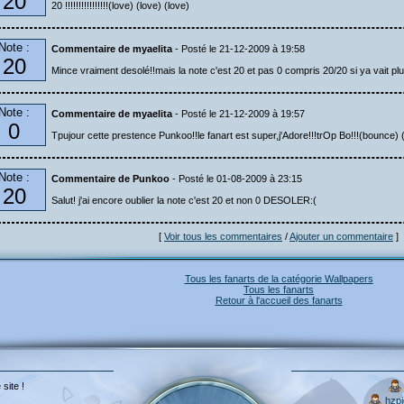
20
20 !!!!!!!!!!!!!!!!(love) (love) (love)
Note :
Commentaire de myaelita
- Posté le 21-12-2009 à 19:58
20
Mince vraiment desolé!!mais la note c'est 20 et pas 0 compris 20/20 si ya vait plu
Note :
Commentaire de myaelita
- Posté le 21-12-2009 à 19:57
0
Tpujour cette prestence Punkoo!!le fanart est super,j'Adore!!!trOp Bo!!!(bounce)
Note :
Commentaire de Punkoo
- Posté le 01-08-2009 à 23:15
20
Salut! j'ai encore oublier la note c'est 20 et non 0 DESOLER:(
[
Voir tous les commentaires
/
Ajouter un commentaire
]
Tous les fanarts de la catégorie Wallpapers
Tous les fanarts
Retour à l'accueil des fanarts
 site !
hzp