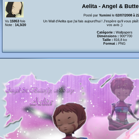
Aelita - Angel & Butte
Posté par
Yumimi
le
02/07/2008 à 2
Vu
15953
fois
Un Wall d'Aelita que j'ai fais aujourd'hui ! J'espère qu'il vous plaî
Note :
14,3/20
vos avis ;)
Catégorie :
Wallpapers
Dimensions :
900*700
Taille :
816,8 ko
Format :
PNG