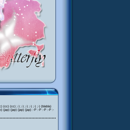
c) (cc) ;-) ;-) ;-) ;-) ;-) ;-) (blabla)
p) (jap) (jap) (jap) (jap) :-P :-P :-P :-P :-