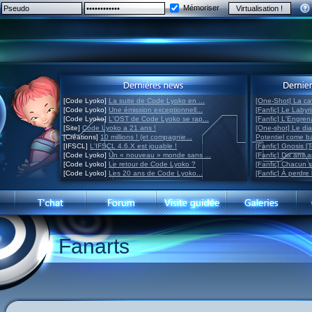
Mémoriser
[Code Lyoko]
La suite de Code Lyoko en ...
[One-Shot] La ca
[Code Lyoko]
Une émission exceptionnell...
[Fanfic] Le Labyr
[Code Lyoko]
L'OST de Code Lyoko se rap...
[Fanfic] L'Engre
[Site]
Code Lyoko a 21 ans !
[One-shot] Le di
[Créations]
10 millions ! (et compagnie...
Potentiel come 
[IFSCL]
L'IFSCL 4.6.X est jouable !
[Fanfic] Gnosis [
[Code Lyoko]
Un « nouveau » monde sans ...
[Fanfic] Dix ans 
[Code Lyoko]
Le retour de Code Lyoko ?
[Fanfic] Chacun 
[Code Lyoko]
Les 20 ans de Code Lyoko...
[Fanfic] À perdre 
Fanarts