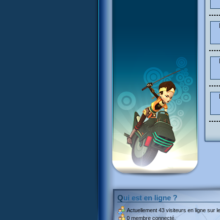
Qui est en ligne ?
Actuellement
43 visiteurs
en ligne sur le
0 membre connecté.