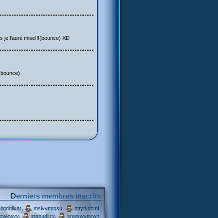
s je l'auré mise!!!(bounce) XD
 (bounce)
Derniers membres inscrits
,
,
,
itgdqiixnr
msivymtqsu
pttytkdzmf
,
,
,
jqwkwvv
ztgoudljzx
snwxwvpywh