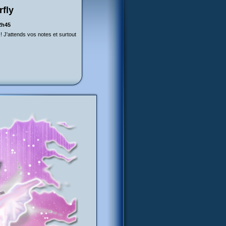
rfly
2h45
t ! J'attends vos notes et surtout