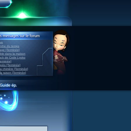
ve
inthe du temps
nage [Terminée]
able dans la maison
back de Code Lyoko
Terminée]
après [Terminée]
sa chimère [Terminée]
la raison [Terminée]