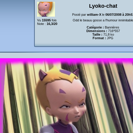
Lyoko-chat
Posté par
william-X
le
06/07/2008 à 20h5
Vu
15595
fois
Odd le beauu gosse a l'humour innimitabl
Note :
16,3/20
Catégorie :
Bannières
Dimensions :
716*557
Taille :
71,8 ko
Format :
JPG