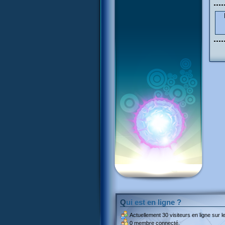
Qui est en ligne ?
Actuellement
30 visiteurs
en ligne sur le
0 membre connecté.