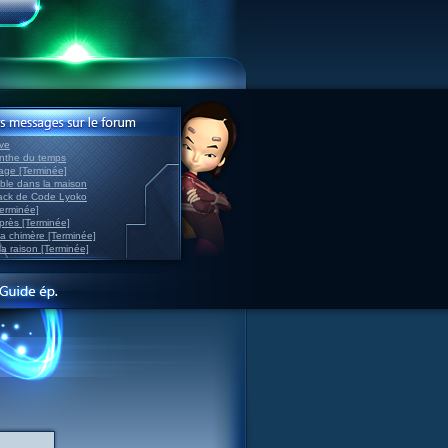
ve
inthe du temps
nage [Terminée]
able dans la maison
back de Code Lyoko
Terminée]
après [Terminée]
sa chimère [Terminée]
la raison [Terminée]