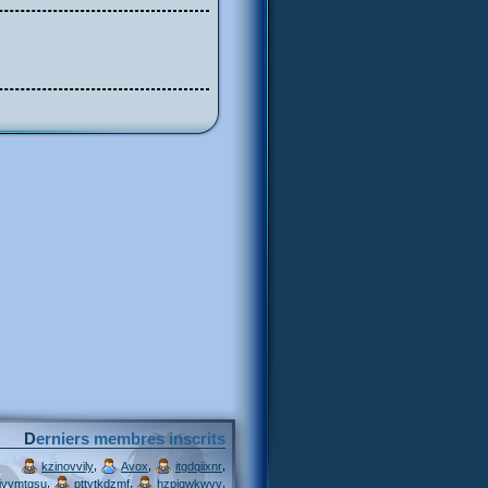
Derniers membres inscrits
,
,
,
kzinovvily
Avox
itgdqiixnr
,
,
,
ivymtqsu
pttytkdzmf
hzpjqwkwvv