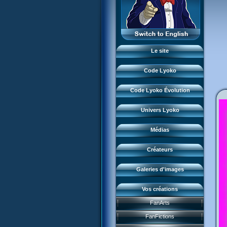
Monstres
XANA
L'équipe
Lieux
Monstres
LyokoRéseau
Garage Kids
Dossiers
Lieux
Professionnels
Bande dessinée
Lyokostats
Musiques
Dossiers
Le site
CL Chronicles
Historique CL
Vidéos
Lyokostats
Évènements CL
Code Lyoko
Renders & images HD
Histoire CLE
Source d'inspiration
Conceptuels
Code Lyoko Évolution
Moonscoop
Interviews
Accueil
Revue de presse
Norimage
Univers Lyoko
Code Lyoko
Subdigitals US
Créateurs CL
Évolution (Terre)
Médias
Créateurs CLE
Évolution (Virtuel)
Créateurs
Renders & images HD
Galeries d'images
Vos créations
Jeu FR3
FanArts
Course CL
DVD et vidéos
Présentation
FanFictions
Perdus ds Lyoko
CD et singles