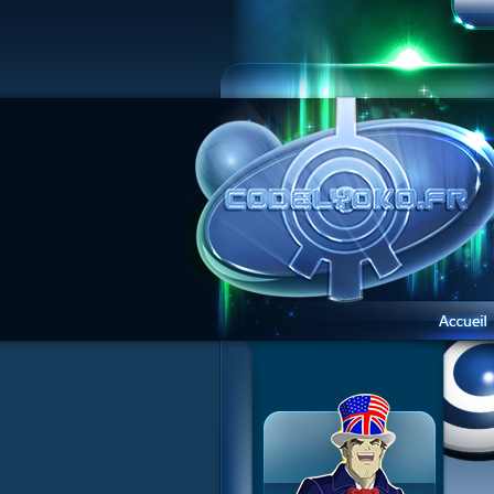
News CL
News CL
Présentation du site
Guide des ép.
Guide des ép.
Visite guidée
Histoire
Histoire
Inscription
Personnages
Personnages
Contact
XANA
Acteurs
Concours