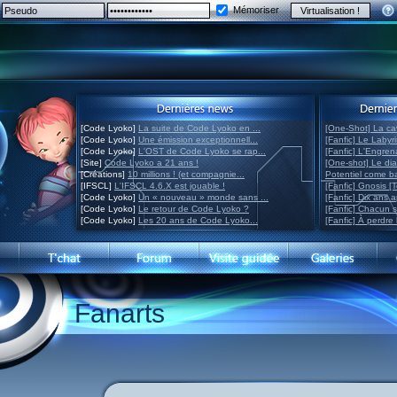
Mémoriser
[Code Lyoko]
La suite de Code Lyoko en ...
[One-Shot] La ca
[Code Lyoko]
Une émission exceptionnell...
[Fanfic] Le Labyr
[Code Lyoko]
L'OST de Code Lyoko se rap...
[Fanfic] L'Engre
[Site]
Code Lyoko a 21 ans !
[One-shot] Le di
[Créations]
10 millions ! (et compagnie...
Potentiel come 
[IFSCL]
L'IFSCL 4.6.X est jouable !
[Fanfic] Gnosis [
[Code Lyoko]
Un « nouveau » monde sans ...
[Fanfic] Dix ans 
[Code Lyoko]
Le retour de Code Lyoko ?
[Fanfic] Chacun 
[Code Lyoko]
Les 20 ans de Code Lyoko...
[Fanfic] À perdre 
Fanarts