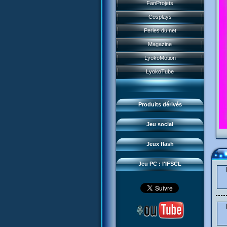
Historique
FanProjets
Form Anti-XANA
Livres
Les personnages
Cosplays
Frôlion Attack
Jeux vidéo
Les pouvoirs
Perles du net
Mort des frelions
Jeux et jouets
Guide du jeu
Magazine
Monster Swarm
Jeu de cartes
Missions
LyokoMotion
Course 2
Goodies
Présentation
Monstres
LyokoTube
Aelita's Battle
Divers
News IFSCL
Cartes & galerie
Odd's Battle
Catalogue
Le créateur
Communauté
Code Lyoko's Galaxy
Produits dérivés
Médias
3D Duo
Manta Bomber
Questions fréquentes
Jeu social
Sector 2 Escape
Téléchargements
Jeux flash
Réseau IFSCL
Jeu PC : l'IFSCL