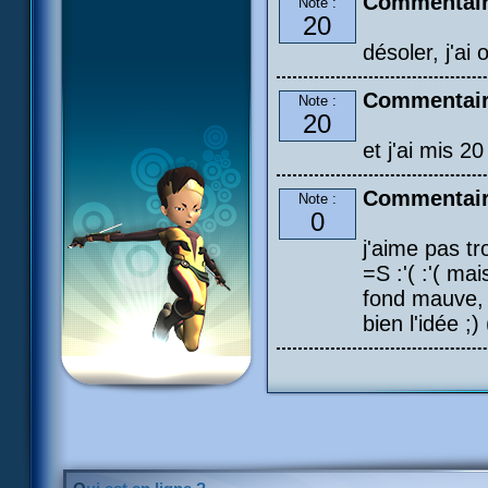
Commentair
Note :
20
désoler, j'ai
Commentair
Note :
20
et j'ai mis 20 
Commentair
Note :
0
j'aime pas tr
=S :'( :'( ma
fond mauve, 
bien l'idée ;)