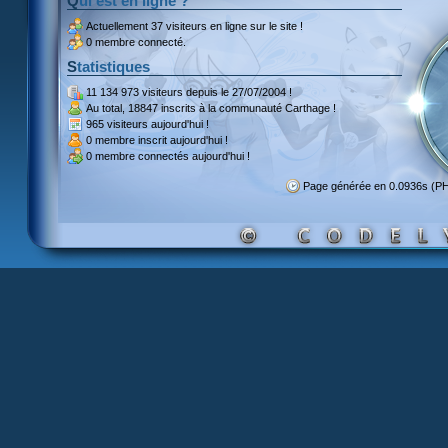
Qui est en ligne ?
Actuellement
37 visiteurs
en ligne sur le site !
0 membre connecté.
Statistiques
11 134 973 visiteurs
depuis le 27/07/2004 !
Au total,
18847 inscrits
à la communauté Carthage !
965 visiteurs
aujourd'hui !
0 membre inscrit
aujourd'hui !
0 membre
connectés aujourd'hui !
Page générée en 0.0936s (P