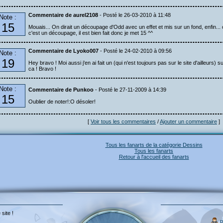
Commentaire de aurel2108
- Posté le 26-03-2010 à 11:48
Note :
15
Mouais... On dirait un découpage d'Odd avec un effet et mis sur un fond, enfin...
c'est un découpage, il est bien fait donc je met 15 ^^
Commentaire de Lyoko007
- Posté le 24-02-2010 à 09:56
Note :
19
Hey bravo ! Moi aussi j'en ai fait un (qui n'est toujours pas sur le site d'ailleurs) 
ca ! Bravo !
Note :
Commentaire de Punkoo
- Posté le 27-11-2009 à 14:39
15
Oublier de noter!:O désoler!
[
Voir tous les commentaires
/
Ajouter un commentaire
]
Tous les fanarts de la catégorie Dessins
Tous les fanarts
Retour à l'accueil des fanarts
 site !
p