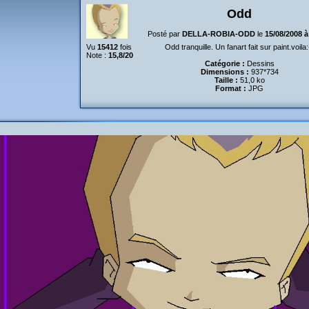
Odd
Posté par
DELLA-ROBIA-ODD
le
15/08/2008 
Vu
15412
fois
Odd tranquille. Un fanart fait sur paint.voila:
Note :
15,8/20
Catégorie :
Dessins
Dimensions :
937*734
Taille :
51,0 ko
Format :
JPG