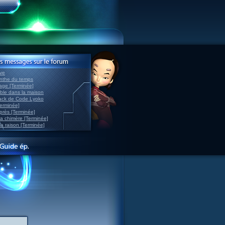
ve
inthe du temps
nage [Terminée]
able dans la maison
back de Code Lyoko
Terminée]
après [Terminée]
sa chimère [Terminée]
la raison [Terminée]