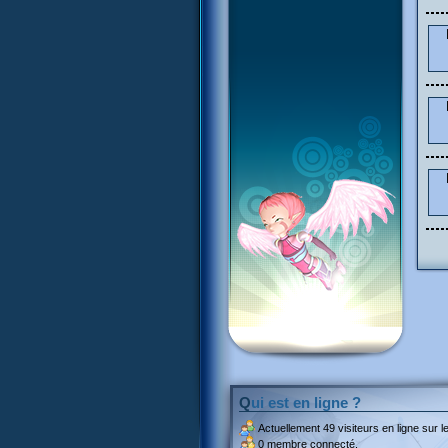
Qui est en ligne ?
Actuellement
49 visiteurs
en ligne sur le
0 membre connecté.