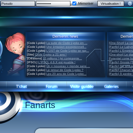
Mémoriser
[Code Lyoko]
La suite de Code Lyoko en ...
[One-Shot] La ca
[Code Lyoko]
Une émission exceptionnell...
[Fanfic] Le Labyr
[Code Lyoko]
L'OST de Code Lyoko se rap...
[Fanfic] L'Engre
[Site]
Code Lyoko a 21 ans !
[One-shot] Le di
[Créations]
10 millions ! (et compagnie...
Potentiel come 
[IFSCL]
L'IFSCL 4.6.X est jouable !
[Fanfic] Gnosis [
[Code Lyoko]
Un « nouveau » monde sans ...
[Fanfic] Dix ans 
[Code Lyoko]
Le retour de Code Lyoko ?
[Fanfic] Chacun 
[Code Lyoko]
Les 20 ans de Code Lyoko...
[Fanfic] À perdre 
Fanarts