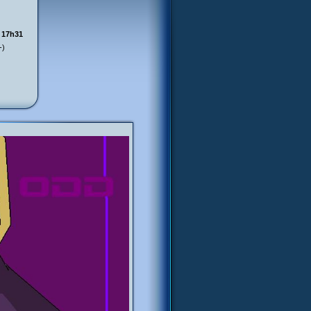
à 17h31
-)