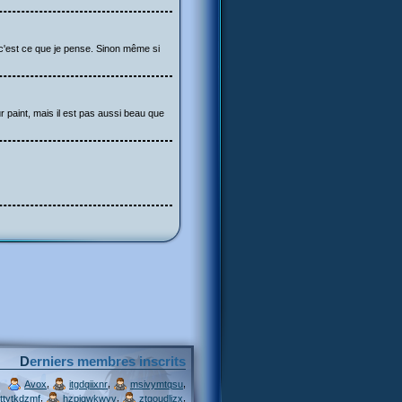
 c'est ce que je pense. Sinon même si
sur paint, mais il est pas aussi beau que
Derniers membres inscrits
,
,
,
Avox
itgdqiixnr
msivymtqsu
,
,
,
ttytkdzmf
hzpjqwkwvv
ztgoudljzx