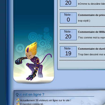
20
kOmme tu dessiiine biie
Note :
Commentaire de prin
0
trop stylé:)
Note :
Commentaire de Will
20
T'es comme moi tu repr
Note :
Commentaire de dun
19
Trop bien dessiné moi aus
Qui est en ligne ?
Actuellement
39 visiteurs
en ligne sur le site !
0 membre connecté.