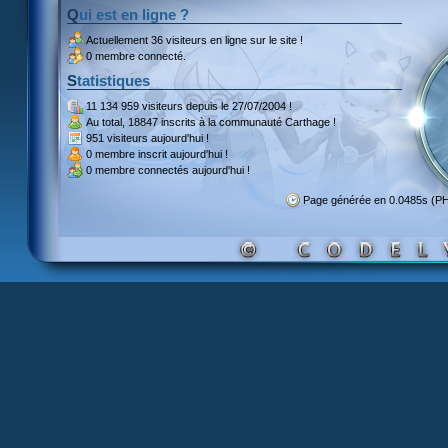
Qui est en ligne ?
Actuellement
36 visiteurs
en ligne sur le site !
0 membre connecté.
Statistiques
11 134 959 visiteurs
depuis le 27/07/2004 !
Au total,
18847 inscrits
à la communauté Carthage !
951 visiteurs
aujourd'hui !
0 membre inscrit
aujourd'hui !
0 membre
connectés aujourd'hui !
Page générée en 0.0485s (P