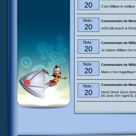
20
C'est William le meilleur
Note :
Commentaire de Mme
20
mOii j'diit bravO le fOn
Note :
Commentaire de Will
20
Je t'adore William t'es t
Note :
Commentaire de Will
20
Maics c'est magnifique ! 
Commentaire de Mme
Note :
20
(love) (love) (love) (lov
bO avec tOn r'gard là, j't