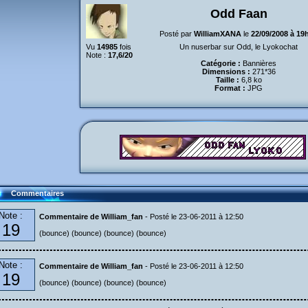
Odd Faan
Posté par
WilliamXANA
le
22/09/2008 à 19
Vu
14985
fois
Un nuserbar sur Odd, le Lyokochat
Note :
17,6/20
Catégorie :
Bannières
Dimensions :
271*36
Taille :
6,8 ko
Format :
JPG
Commentaires
Note :
Commentaire de William_fan
- Posté le 23-06-2011 à 12:50
19
(bounce) (bounce) (bounce) (bounce)
Note :
Commentaire de William_fan
- Posté le 23-06-2011 à 12:50
19
(bounce) (bounce) (bounce) (bounce)