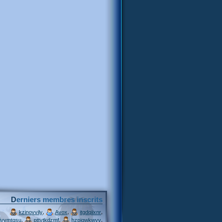
Derniers membres inscrits
,
,
,
kzinovvily
Avox
itgdqiixnr
,
,
,
ivymtqsu
pttytkdzmf
hzpjqwkwvv