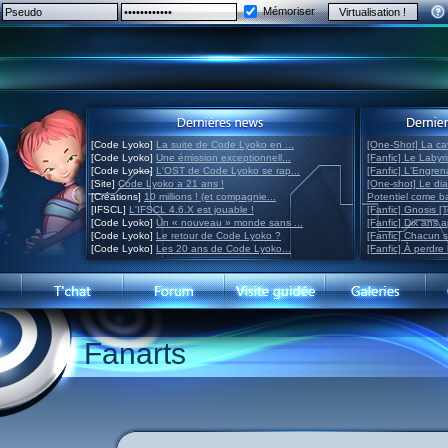
Mémoriser
[Code Lyoko]
La suite de Code Lyoko en ...
[One-Shot] La ca
[Code Lyoko]
Une émission exceptionnell...
[Fanfic] Le Labyr
[Code Lyoko]
L'OST de Code Lyoko se rap...
[Fanfic] L'Engre
[Site]
Code Lyoko a 21 ans !
[One-shot] Le di
[Créations]
10 millions ! (et compagnie...
Potentiel come 
[IFSCL]
L'IFSCL 4.6.X est jouable !
[Fanfic] Gnosis [
[Code Lyoko]
Un « nouveau » monde sans ...
[Fanfic] Dix ans 
[Code Lyoko]
Le retour de Code Lyoko ?
[Fanfic] Chacun 
[Code Lyoko]
Les 20 ans de Code Lyoko...
[Fanfic] À perdre 
Fanarts