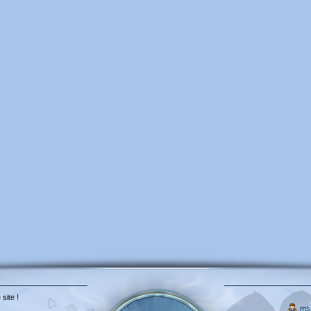
 site !
ms