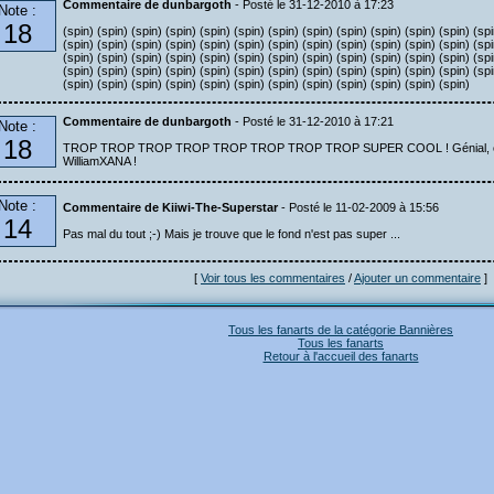
Commentaire de dunbargoth
- Posté le 31-12-2010 à 17:23
Note :
18
(spin) (spin) (spin) (spin) (spin) (spin) (spin) (spin) (spin) (spin) (spin) (spin) (spi
(spin) (spin) (spin) (spin) (spin) (spin) (spin) (spin) (spin) (spin) (spin) (spin) (spi
(spin) (spin) (spin) (spin) (spin) (spin) (spin) (spin) (spin) (spin) (spin) (spin) (spi
(spin) (spin) (spin) (spin) (spin) (spin) (spin) (spin) (spin) (spin) (spin) (spin) (spi
(spin) (spin) (spin) (spin) (spin) (spin) (spin) (spin) (spin) (spin) (spin) (spin)
Commentaire de dunbargoth
- Posté le 31-12-2010 à 17:21
Note :
18
TROP TROP TROP TROP TROP TROP TROP TROP SUPER COOL ! Génial, c'est 
WilliamXANA !
Note :
Commentaire de Kiiwi-The-Superstar
- Posté le 11-02-2009 à 15:56
14
Pas mal du tout ;-) Mais je trouve que le fond n'est pas super ...
[
Voir tous les commentaires
/
Ajouter un commentaire
]
Tous les fanarts de la catégorie Bannières
Tous les fanarts
Retour à l'accueil des fanarts