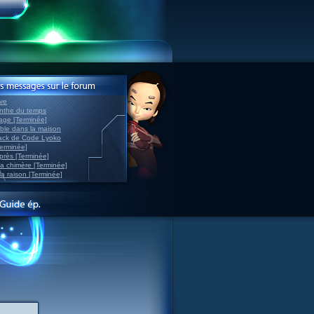
ve
inthe du temps
nage [Terminée]
able dans la maison
back de Code Lyoko
Terminée]
après [Terminée]
sa chimère [Terminée]
la raison [Terminée]