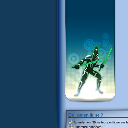
Qui est en ligne ?
Actuellement
39 visiteurs
en ligne sur le
0 membre connecté.