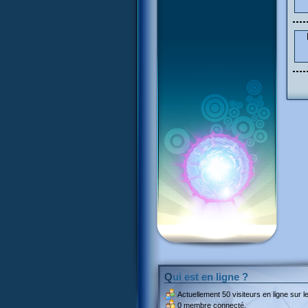
Qui est en ligne ?
Actuellement
50 visiteurs
en ligne sur le
0 membre connecté.