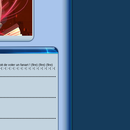
 de voler un fanart ! (fire) (fire) (fire)
-( :-( :-( :-( :-( :-( :-( :-( :-( :-( :-( :-( :-(