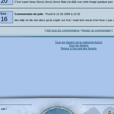
20
C'est super beau !(love) (love) (love) Mais j'ai déjà vue cette image quelque part .
Note :
Commentaire de julie
- Posté le 11-02-2009 à 14:32
16
tien willy ne dis rien alors qui la copier sur kris ! mais bon moi je m'en fous c pas m
[
Voir tous les commentaires
/
Ajouter un commentaire
]
Tous les fanarts de la catégorie Autres
Tous les fanarts
Retour à l'accueil des fanarts
 site !
p