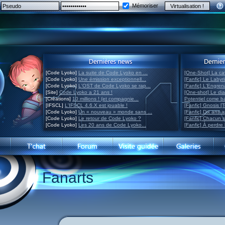
Mémoriser
[Code Lyoko]
La suite de Code Lyoko en ...
[One-Shot] La ca
[Code Lyoko]
Une émission exceptionnell...
[Fanfic] Le Labyr
[Code Lyoko]
L'OST de Code Lyoko se rap...
[Fanfic] L'Engre
[Site]
Code Lyoko a 21 ans !
[One-shot] Le di
[Créations]
10 millions ! (et compagnie...
Potentiel come 
[IFSCL]
L'IFSCL 4.6.X est jouable !
[Fanfic] Gnosis [
[Code Lyoko]
Un « nouveau » monde sans ...
[Fanfic] Dix ans 
[Code Lyoko]
Le retour de Code Lyoko ?
[Fanfic] Chacun 
[Code Lyoko]
Les 20 ans de Code Lyoko...
[Fanfic] À perdre 
Fanarts