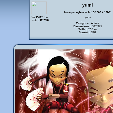
yumi
Posté par
eylem
le
24/10/2008 à 13h11
Vu
15723
fois
yumi
Note :
12,7/20
Catégorie :
Autres
Dimensions :
500*375
Taille :
57,0 ko
Format :
JPG