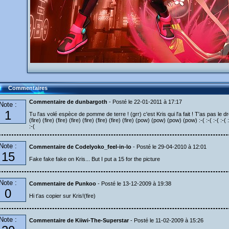
Commentaires
Commentaire de dunbargoth
- Posté le 22-01-2011 à 17:17
Note :
1
Tu l'as volé espèce de pomme de terre ! (grr) c'est Kris qui l'a fait ! T'as pas le droit
(fire) (fire) (fire) (fire) (fire) (fire) (fire) (fire) (pow) (pow) (pow) (pow) :-( :-( :-( :-( :-( :
:-(
Note :
Commentaire de Codelyoko_feel-in-lo
- Posté le 29-04-2010 à 12:01
15
Fake fake fake on Kris... But I put a 15 for the picture
Note :
Commentaire de Punkoo
- Posté le 13-12-2009 à 19:38
0
Hi t'as copier sur Kris!(fire)
Note :
Commentaire de Kiiwi-The-Superstar
- Posté le 11-02-2009 à 15:26