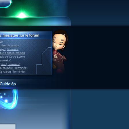
ve
inthe du temps
nage [Terminée]
able dans la maison
back de Code Lyoko
Terminée]
après [Terminée]
sa chimère [Terminée]
la raison [Terminée]