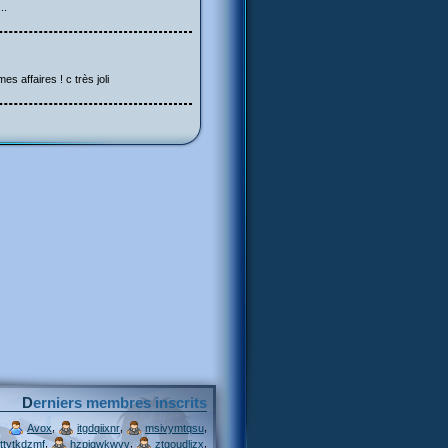
..
es affaires ! c très joli
Derniers membres inscrits
,
,
,
Avox
itgdqiixnr
msivymtqsu
,
,
,
ttytkdzmf
hzpjqwkwvv
ztgoudljzx