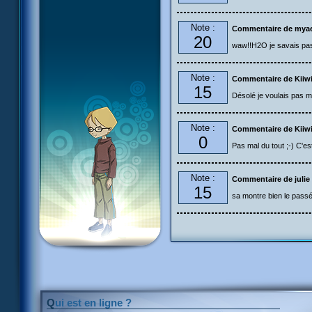
Note :
Commentaire de myae
20
waw!!H2O je savais pas 
Note :
Commentaire de Kiiwi
15
Désolé je voulais pas me
Note :
Commentaire de Kiiwi
0
Pas mal du tout ;-) C'est 
Note :
Commentaire de julie
15
sa montre bien le passé
Qui est en ligne ?