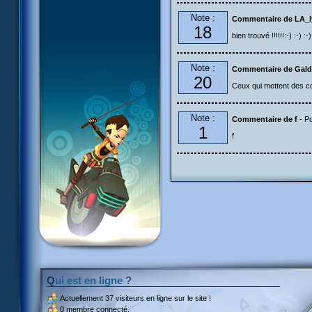
Note :
Commentaire de LA_l
18
bien trouvé !!!!!!:-) :-) :-)
Note :
Commentaire de Gald
20
Ceux qui mettent des com
Note :
Commentaire de f
- Po
1
f
Qui est en ligne ?
Actuellement
37 visiteurs
en ligne sur le site !
0 membre connecté.