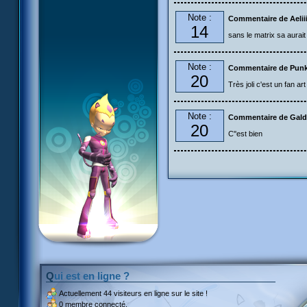
Note :
Commentaire de Aelii
14
sans le matrix sa aurait 
Note :
Commentaire de Pun
20
Très joli c'est un fan ar
Note :
Commentaire de Gald
20
C''est bien
Qui est en ligne ?
Actuellement
44 visiteurs
en ligne sur le site !
0 membre connecté.