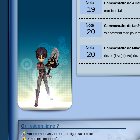
Note :
Commentaire de Alli
19
trop bien fait!!
Note :
Commentaire de fan2
20
:s comment faite pour fa
Note :
Commentaire de Mme
20
(love) (love) (love) (lov
Qui est en ligne ?
Actuellement
35 visiteurs
en ligne sur le site !
0 membre connecté.