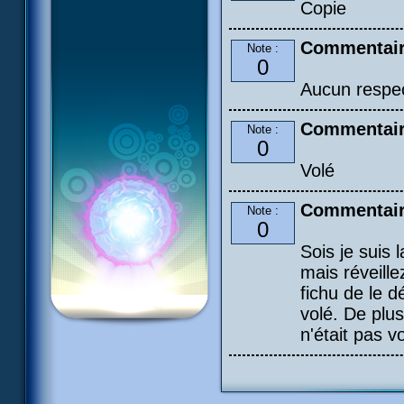
Copie
Commentair
Note :
0
Aucun respe
Commentair
Note :
0
Volé
Commentair
Note :
0
Sois je suis 
mais réveill
fichu de le d
volé. De plus
n'était pas vo