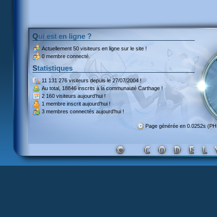
Qui est en ligne ?
Actuellement
50 visiteurs
en ligne sur le site !
0 membre connecté.
Statistiques
11 131 276 visiteurs
depuis le 27/07/2004 !
Au total,
18846 inscrits
à la communauté Carthage !
2 160 visiteurs
aujourd'hui !
1 membre inscrit
aujourd'hui !
3 membres
connectés aujourd'hui !
Page générée en 0.0252s (P