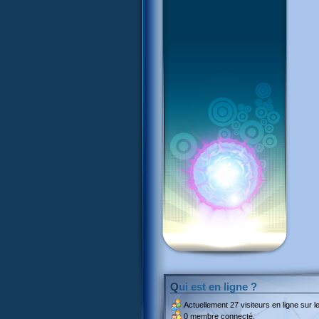
Qui est en ligne ?
Actuellement
27 visiteurs
en ligne sur le
0 membre connecté.