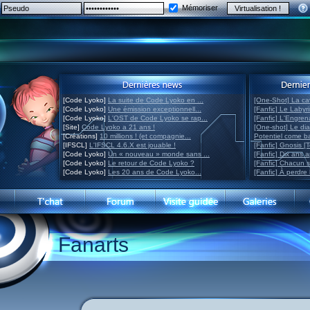
Mémoriser
[Code Lyoko]
La suite de Code Lyoko en ...
[One-Shot] La ca
[Code Lyoko]
Une émission exceptionnell...
[Fanfic] Le Labyr
[Code Lyoko]
L'OST de Code Lyoko se rap...
[Fanfic] L'Engre
[Site]
Code Lyoko a 21 ans !
[One-shot] Le di
[Créations]
10 millions ! (et compagnie...
Potentiel come 
[IFSCL]
L'IFSCL 4.6.X est jouable !
[Fanfic] Gnosis [
[Code Lyoko]
Un « nouveau » monde sans ...
[Fanfic] Dix ans 
[Code Lyoko]
Le retour de Code Lyoko ?
[Fanfic] Chacun 
[Code Lyoko]
Les 20 ans de Code Lyoko...
[Fanfic] À perdre 
Fanarts