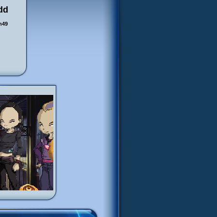
Odd
h49