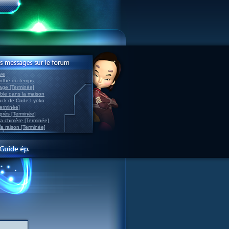
ve
inthe du temps
nage [Terminée]
able dans la maison
back de Code Lyoko
Terminée]
après [Terminée]
sa chimère [Terminée]
la raison [Terminée]