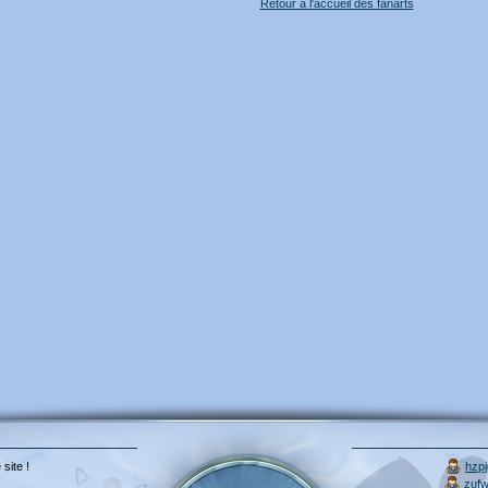
Retour à l'accueil des fanarts
 site !
hzp
zuf