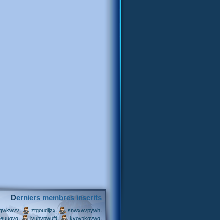
Derniers membres inscrits
,
,
,
jqwkwvv
ztgoudljzx
snwxwvpywh
,
,
,
weuuqvg
lyuhypwufd
kvovokqvwq