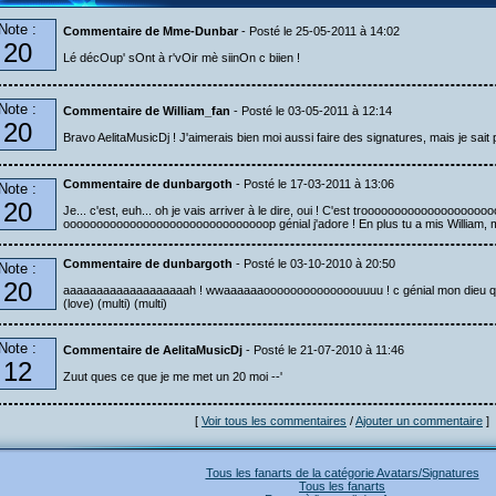
Note :
Commentaire de Mme-Dunbar
- Posté le 25-05-2011 à 14:02
20
Lé décOup' sOnt à r'vOir mè siinOn c biien !
Note :
Commentaire de William_fan
- Posté le 03-05-2011 à 12:14
20
Bravo AelitaMusicDj ! J'aimerais bien moi aussi faire des signatures, mais je sait 
Commentaire de dunbargoth
- Posté le 17-03-2011 à 13:06
Note :
20
Je... c'est, euh... oh je vais arriver à le dire, oui ! C'est trooooooooooooooooo
ooooooooooooooooooooooooooooooop génial j'adore ! En plus tu a mis William, m
Commentaire de dunbargoth
- Posté le 03-10-2010 à 20:50
Note :
20
aaaaaaaaaaaaaaaaaaah ! wwaaaaaaoooooooooooooouuuu ! c génial mon dieu qe c c
(love) (multi) (multi)
Note :
Commentaire de AelitaMusicDj
- Posté le 21-07-2010 à 11:46
12
Zuut ques ce que je me met un 20 moi --'
[
Voir tous les commentaires
/
Ajouter un commentaire
]
Tous les fanarts de la catégorie Avatars/Signatures
Tous les fanarts