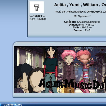
Aelita , Yumi , William , 
Posté par
AelitaMusicDj
le
06/03/2010 à 10
Vu
17012
fois
Ma Signature !
Note :
18,7/20
Catégorie :
Avatars/Signatures
Dimensions :
498*197
Taille :
190,5 ko
Format :
PNG
Commentaires