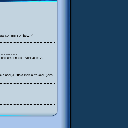
pas comment on fait... :(
ooooooooooooo
on personnage favorit alors 20 !
ool je kiffe a mort c tro cool !(love)