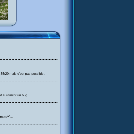
 35/20 mais c'est pas possible .
t surement un bug ...
ompte^^...