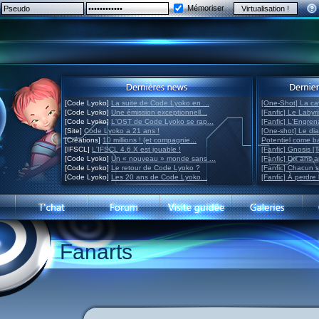
Mémoriser
[Code Lyoko]
La suite de Code Lyoko en ...
[One-Shot] La ca
[Code Lyoko]
Une émission exceptionnell...
[Fanfic] Le Labyr
[Code Lyoko]
L'OST de Code Lyoko se rap...
[Fanfic] L'Engre
[Site]
Code Lyoko a 21 ans !
[One-shot] Le di
[Créations]
10 millions ! (et compagnie...
Potentiel come 
[IFSCL]
L'IFSCL 4.6.X est jouable !
[Fanfic] Gnosis [
[Code Lyoko]
Un « nouveau » monde sans ...
[Fanfic] Dix ans 
[Code Lyoko]
Le retour de Code Lyoko ?
[Fanfic] Chacun 
[Code Lyoko]
Les 20 ans de Code Lyoko...
[Fanfic] À perdre 
Fanarts