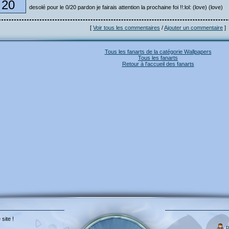
20
desolé pour le 0/20 pardon je fairais attention la prochaine foi !!:lol: (love) (love)
[
Voir tous les commentaires
/
Ajouter un commentaire
]
Tous les fanarts de la catégorie Wallpapers
Tous les fanarts
Retour à l'accueil des fanarts
 site !
p