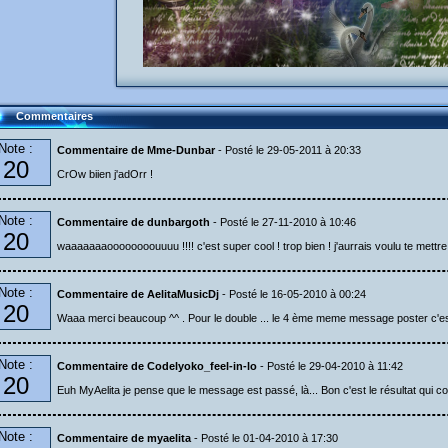
Commentaires
Note :
Commentaire de Mme-Dunbar
- Posté le 29-05-2011 à 20:33
20
CrOw biien j'adOrr !
Note :
Commentaire de dunbargoth
- Posté le 27-11-2010 à 10:46
20
waaaaaaaoooooooouuuu !!!! c'est super cool ! trop bien ! j'aurrais voulu te mettre
Note :
Commentaire de AelitaMusicDj
- Posté le 16-05-2010 à 00:24
20
Waaa merci beaucoup ^^ . Pour le double ... le 4 ème meme message poster c'es
Note :
Commentaire de Codelyoko_feel-in-lo
- Posté le 29-04-2010 à 11:42
20
Euh MyAelita je pense que le message est passé, là... Bon c'est le résultat qui c
Note :
Commentaire de myaelita
- Posté le 01-04-2010 à 17:30