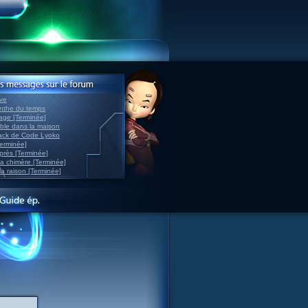
ve
inthe du temps
nage [Terminée]
able dans la maison
back de Code Lyoko
Terminée]
après [Terminée]
sa chimère [Terminée]
la raison [Terminée]