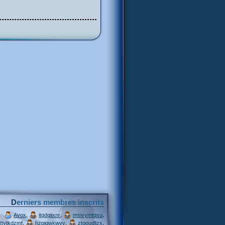
Derniers membres inscrits
,
,
,
Avox
itgdqiixnr
msivymtqsu
,
,
,
ttytkdzmf
hzpjqwkwvv
ztgoudljzx