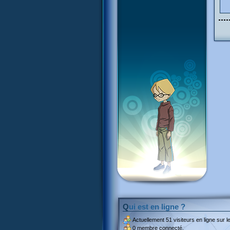
Qui est en ligne ?
Actuellement
51 visiteurs
en ligne sur le
0 membre connecté.