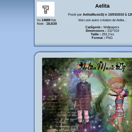
Aelita
Posté par
AelitaMusicDj
le
10/03/2010 à 12
Vu
14889
fois
Voici une autre création de Aelita...
Note :
18,5/20
Catégorie :
Wallpapers
Dimensions :
332*319
Taille :
283,3 ko
Format :
PNG