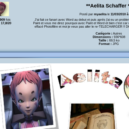
**Aelita Schaffer 
Posté par
myaelita
le
11/03/2010 à
909
fois
J'ai fait ce fanart avec Word au debut et puis aprés j'ai eu un problem
:
17,8/20
Paint et vous me direz pourquoi avec Paint et Word et bien c'est car ma
effacé Photofiltre et moi je veux pas aller le re-TELECHARGER !! D
Catégorie :
Autres
Dimensions :
936*608
Taille :
69,5 ko
Format :
JPG