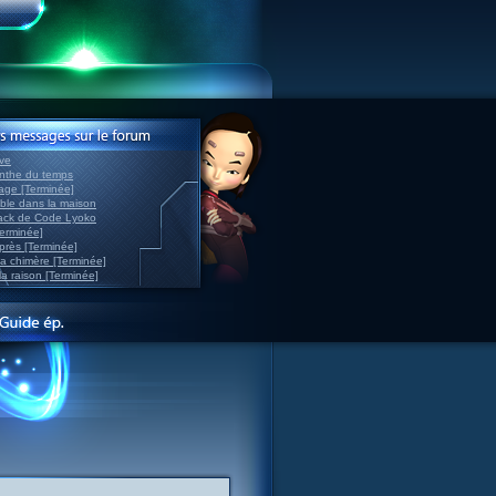
ve
inthe du temps
nage [Terminée]
able dans la maison
back de Code Lyoko
Terminée]
après [Terminée]
sa chimère [Terminée]
la raison [Terminée]