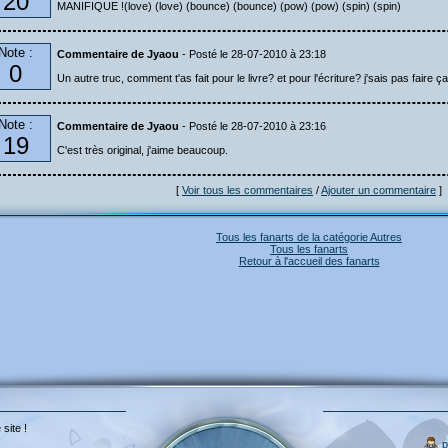
20
MANIFIQUE !(love) (love) (bounce) (bounce) (pow) (pow) (spin) (spin)
Note :
Commentaire de Jyaou
- Posté le 28-07-2010 à 23:18
0
Un autre truc, comment t'as fait pour le livre? et pour l'écriture? j'sais pas faire ça
Note :
Commentaire de Jyaou
- Posté le 28-07-2010 à 23:16
19
C'est très original, j'aime beaucoup.
[
Voir tous les commentaires
/
Ajouter un commentaire
]
Tous les fanarts de la catégorie Autres
Tous les fanarts
Retour à l'accueil des fanarts
 site !
p