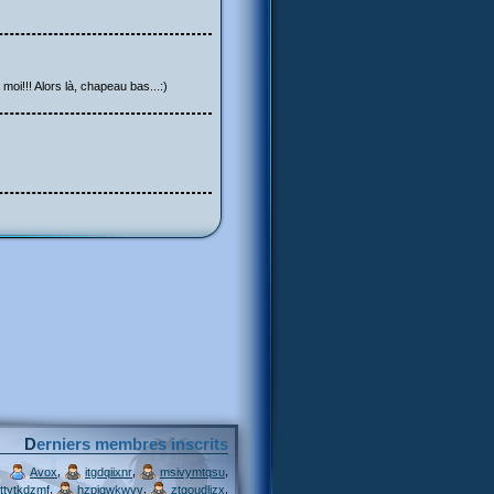
 moi!!! Alors là, chapeau bas...:)
Derniers membres inscrits
,
,
,
Avox
itgdqiixnr
msivymtqsu
,
,
,
ttytkdzmf
hzpjqwkwvv
ztgoudljzx