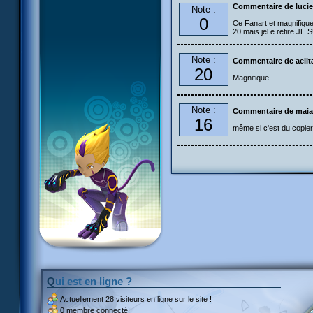
Commentaire de lucie
Note :
0
Ce Fanart et magnifique 
20 mais jel e retire J
Note :
Commentaire de aelit
20
Magnifique
Note :
Commentaire de maia
16
même si c'est du copier 
Qui est en ligne ?
Actuellement
28 visiteurs
en ligne sur le site !
0 membre connecté.