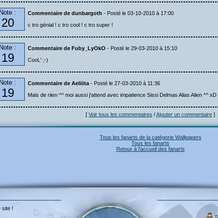
Note :
Commentaire de dunbargoth
- Posté le 03-10-2010 à 17:00
20
c tro génial ! c tro cool ! c tro super !
Note :
Commentaire de Fuby_LyOkO
- Posté le 29-03-2010 à 15:10
19
CooL' ;-)
Note :
Commentaire de Aeliiita
- Posté le 27-03-2010 à 11:36
19
Mais de riien ^^ moi aussi j'attend avec impatience Sissi Delmas Alias Alien ^^ xD
[
Voir tous les commentaires
/
Ajouter un commentaire
]
Tous les fanarts de la catégorie Wallpapers
Tous les fanarts
Retour à l'accueil des fanarts
 site !
p