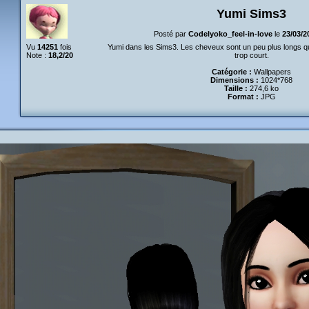
Yumi Sims3
Posté par
Codelyoko_feel-in-love
le
23/03/2
Vu
14251
fois
Yumi dans les Sims3. Les cheveux sont un peu plus longs que
Note :
18,2/20
trop court.
Catégorie :
Wallpapers
Dimensions :
1024*768
Taille :
274,6 ko
Format :
JPG