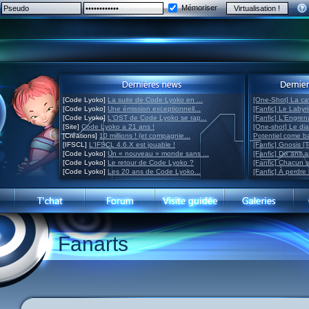
Mémoriser
[Code Lyoko]
La suite de Code Lyoko en ...
[One-Shot] La ca
[Code Lyoko]
Une émission exceptionnell...
[Fanfic] Le Labyr
[Code Lyoko]
L'OST de Code Lyoko se rap...
[Fanfic] L'Engre
[Site]
Code Lyoko a 21 ans !
[One-shot] Le di
[Créations]
10 millions ! (et compagnie...
Potentiel come 
[IFSCL]
L'IFSCL 4.6.X est jouable !
[Fanfic] Gnosis [
[Code Lyoko]
Un « nouveau » monde sans ...
[Fanfic] Dix ans 
[Code Lyoko]
Le retour de Code Lyoko ?
[Fanfic] Chacun 
[Code Lyoko]
Les 20 ans de Code Lyoko...
[Fanfic] À perdre 
Fanarts