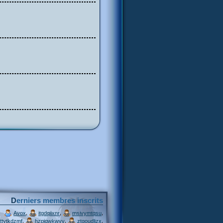
Derniers membres inscrits
,
,
,
Avox
itgdqiixnr
msivymtqsu
,
,
,
ttytkdzmf
hzpjqwkwvv
ztgoudljzx