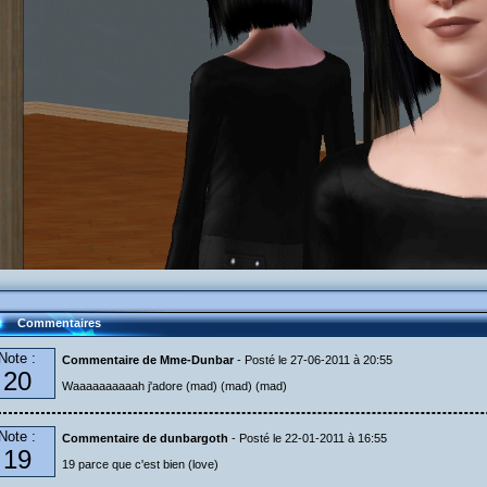
Commentaires
Note :
Commentaire de Mme-Dunbar
- Posté le 27-06-2011 à 20:55
20
Waaaaaaaaaah j'adore (mad) (mad) (mad)
Note :
Commentaire de dunbargoth
- Posté le 22-01-2011 à 16:55
19
19 parce que c'est bien (love)