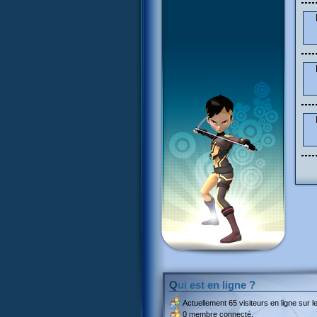
Qui est en ligne ?
Actuellement
65 visiteurs
en ligne sur le
0 membre connecté.