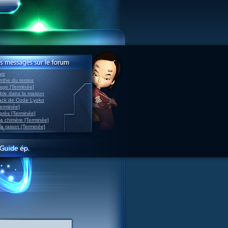
ve
inthe du temps
nage [Terminée]
able dans la maison
back de Code Lyoko
Terminée]
après [Terminée]
sa chimère [Terminée]
la raison [Terminée]