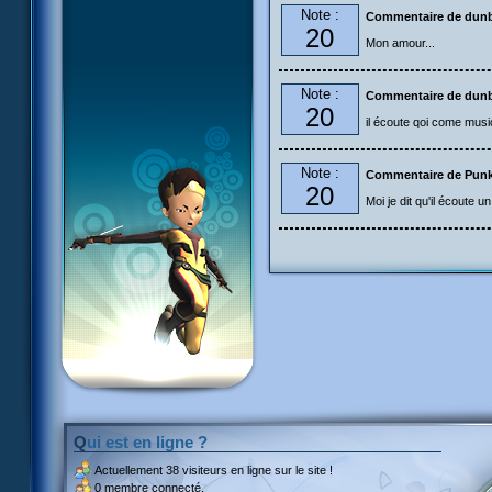
Note :
Commentaire de dun
20
Mon amour...
Note :
Commentaire de dun
20
il écoute qoi come mus
Note :
Commentaire de Pun
20
Moi je dit qu'il écoute
Qui est en ligne ?
Actuellement
38 visiteurs
en ligne sur le site !
0 membre connecté.