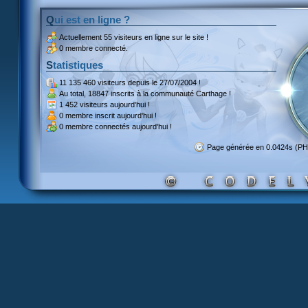
Qui est en ligne ?
Actuellement
55 visiteurs
en ligne sur le site !
0 membre connecté.
Statistiques
11 135 460 visiteurs
depuis le 27/07/2004 !
Au total,
18847 inscrits
à la communauté Carthage !
1 452 visiteurs
aujourd'hui !
0 membre inscrit
aujourd'hui !
0 membre
connectés aujourd'hui !
Page générée en 0.0424s (PH