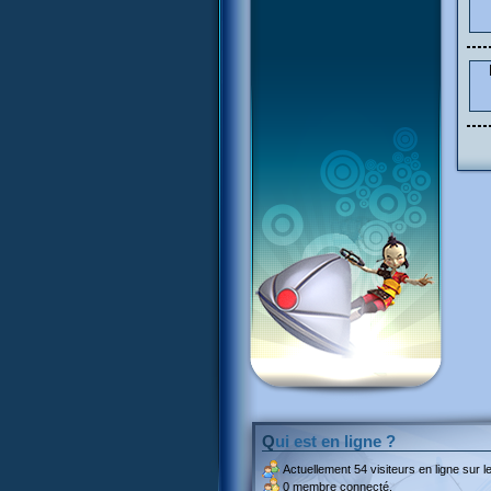
Qui est en ligne ?
Actuellement
54 visiteurs
en ligne sur le
0 membre connecté.