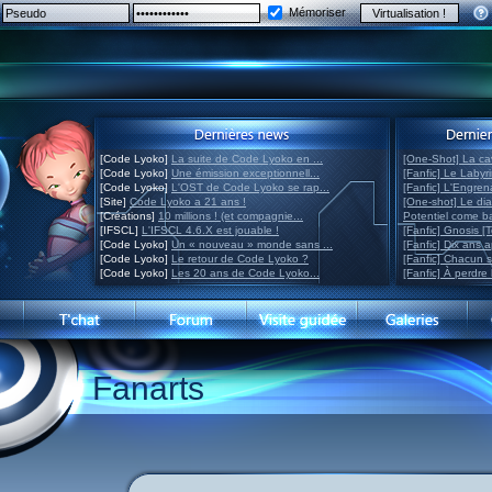
Mémoriser
[Code Lyoko]
La suite de Code Lyoko en ...
[One-Shot] La ca
[Code Lyoko]
Une émission exceptionnell...
[Fanfic] Le Labyr
[Code Lyoko]
L'OST de Code Lyoko se rap...
[Fanfic] L'Engre
[Site]
Code Lyoko a 21 ans !
[One-shot] Le di
[Créations]
10 millions ! (et compagnie...
Potentiel come 
[IFSCL]
L'IFSCL 4.6.X est jouable !
[Fanfic] Gnosis [
[Code Lyoko]
Un « nouveau » monde sans ...
[Fanfic] Dix ans 
[Code Lyoko]
Le retour de Code Lyoko ?
[Fanfic] Chacun 
[Code Lyoko]
Les 20 ans de Code Lyoko...
[Fanfic] À perdre 
Fanarts