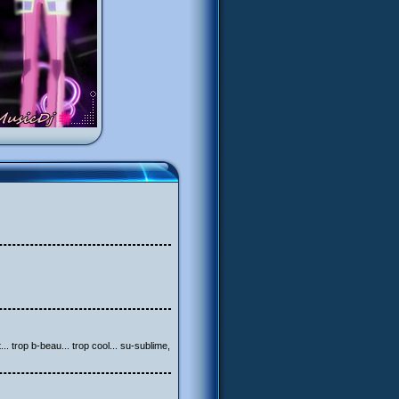
... trop b-beau... trop cool... su-sublime,