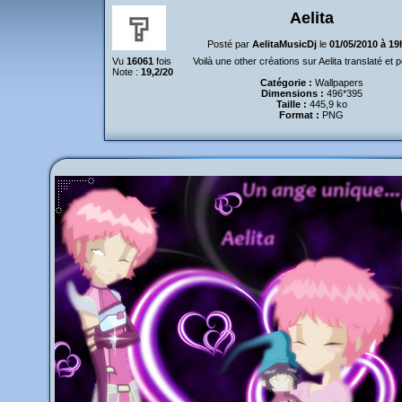
Aelita
Posté par
AelitaMusicDj
le
01/05/2010 à 19
Vu
16061
fois
Voilà une other créations sur Aelita translaté et p
Note :
19,2/20
Catégorie :
Wallpapers
Dimensions :
496*395
Taille :
445,9 ko
Format :
PNG