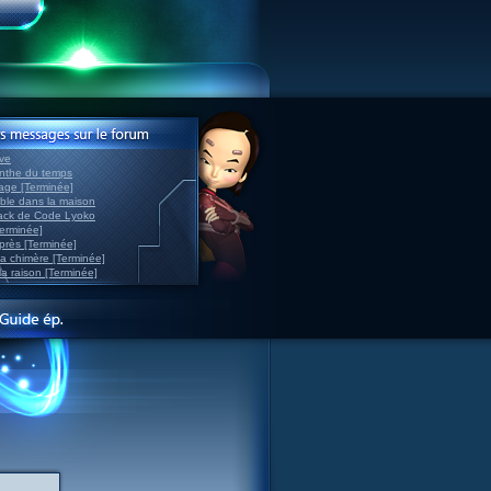
ve
inthe du temps
nage [Terminée]
able dans la maison
back de Code Lyoko
Terminée]
après [Terminée]
sa chimère [Terminée]
la raison [Terminée]