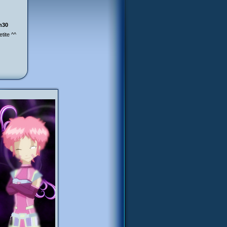
h30
etite ^^