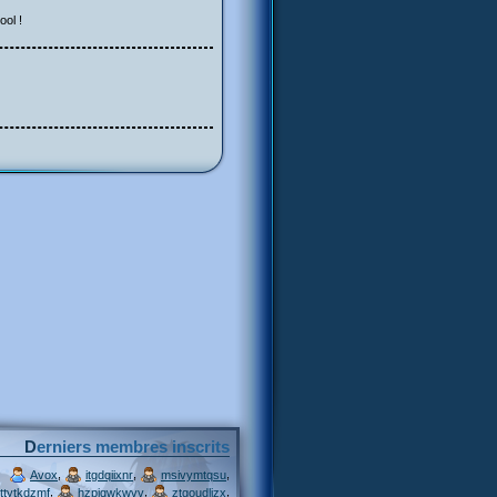
ol !
Derniers membres inscrits
,
,
,
Avox
itgdqiixnr
msivymtqsu
,
,
,
ttytkdzmf
hzpjqwkwvv
ztgoudljzx