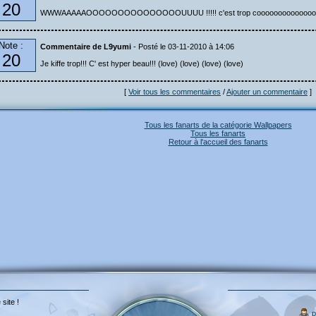
20
WWWAAAAAOOOOOOOOOOOOOOOUUUU !!!!! c'est trop cooooooooooooooo
Note :
Commentaire de L9yumi
- Posté le 03-11-2010 à 14:06
20
Je kiffe trop!!! C' est hyper beau!!! (love) (love) (love) (love)
[
Voir tous les commentaires
/
Ajouter un commentaire
]
Tous les fanarts de la catégorie Wallpapers
Tous les fanarts
Retour à l'accueil des fanarts
 site !
p