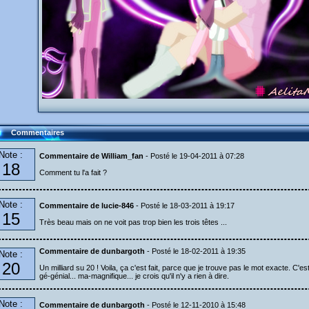
Commentaires
Note :
Commentaire de William_fan
- Posté le 19-04-2011 à 07:28
18
Comment tu l'a fait ?
Note :
Commentaire de lucie-846
- Posté le 18-03-2011 à 19:17
15
Très beau mais on ne voit pas trop bien les trois têtes ...
Commentaire de dunbargoth
- Posté le 18-02-2011 à 19:35
Note :
20
Un milliard su 20 ! Voila, ça c'est fait, parce que je trouve pas le mot exacte. C'est
gé-génial... ma-magnifique... je crois qu'il n'y a rien à dire.
Note :
Commentaire de dunbargoth
- Posté le 12-11-2010 à 15:48