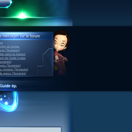
ve
inthe du temps
nage [Terminée]
able dans la maison
back de Code Lyoko
Terminée]
après [Terminée]
sa chimère [Terminée]
la raison [Terminée]