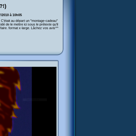
?!)
7/2010 à 10h05
!" C'était au départ un "montage-cadeau"
é de le mettre ici sous le prétexte qu'il
faire. format x-large. Lâchez vos avis^^