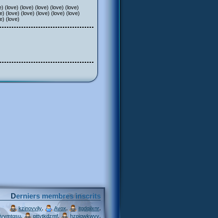
 (love) (love) (love) (love) (love)
e) (love) (love) (love) (love) (love)
ve) (love)
Derniers membres inscrits
,
,
,
kzinovvily
Avox
itgdqiixnr
,
,
,
ivymtqsu
pttytkdzmf
hzpjqwkwvv