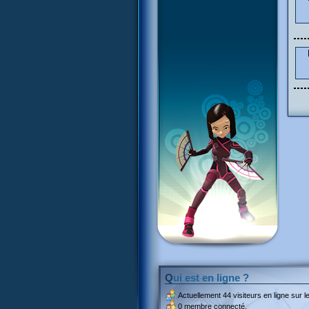
Qui est en ligne ?
Actuellement
44 visiteurs
en ligne sur le
0 membre connecté.