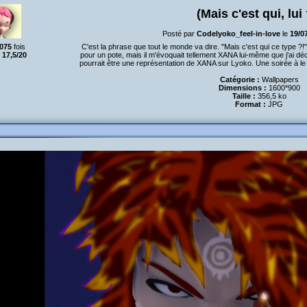
(Mais c'est qui, lui 
Posté par
Codelyoko_feel-in-love
le
19/0
075
fois
C'est la phrase que tout le monde va dire. "Mais c'est qui ce type ?
:
17,5/20
pour un pote, mais il m'évoquait tellement XANA lui-même que j'ai décid
pourrait être une représentation de XANA sur Lyoko. Une soirée à le 
Catégorie :
Wallpapers
Dimensions :
1600*900
Taille :
356,5 ko
Format :
JPG