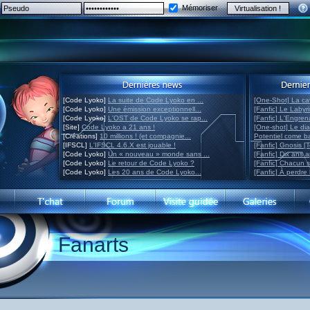
Mémoriser
[Code Lyoko]
La suite de Code Lyoko en ...
[One-Shot] La ca
[Code Lyoko]
Une émission exceptionnell...
[Fanfic] Le Labyr
[Code Lyoko]
L'OST de Code Lyoko se rap...
[Fanfic] L'Engre
[Site]
Code Lyoko a 21 ans !
[One-shot] Le di
[Créations]
10 millions ! (et compagnie...
Potentiel come 
[IFSCL]
L'IFSCL 4.6.X est jouable !
[Fanfic] Gnosis [
[Code Lyoko]
Un « nouveau » monde sans ...
[Fanfic] Dix ans 
[Code Lyoko]
Le retour de Code Lyoko ?
[Fanfic] Chacun 
[Code Lyoko]
Les 20 ans de Code Lyoko...
[Fanfic] À perdre 
Fanarts