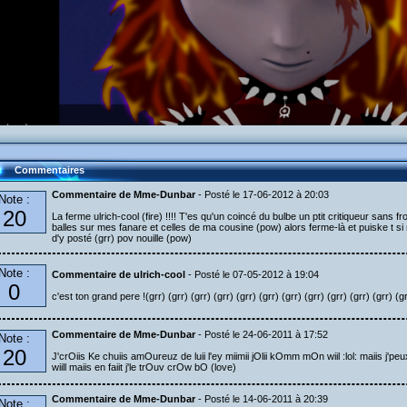
Commentaires
Commentaire de Mme-Dunbar
- Posté le 17-06-2012 à 20:03
Note :
20
La ferme ulrich-cool (fire) !!!! T'es qu'un coincé du bulbe un ptit critiqueur sans 
balles sur mes fanare et celles de ma cousine (pow) alors ferme-là et puiske t si m
d'y posté (grr) pov nouille (pow)
Note :
Commentaire de ulrich-cool
- Posté le 07-05-2012 à 19:04
0
c'est ton grand pere !(grr) (grr) (grr) (grr) (grr) (grr) (grr) (grr) (grr) (grr) (grr) (gr
Commentaire de Mme-Dunbar
- Posté le 24-06-2011 à 17:52
Note :
20
J'crOiis Ke chuiis amOureuz de luii l'ey miimii jOlii kOmm mOn wiil :lol: maiis j'pe
wiill maiis en faiit j'le trOuv crOw bO (love)
Commentaire de Mme-Dunbar
- Posté le 14-06-2011 à 20:39
Note :