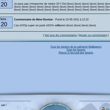
20
Je peux pas m'enpecher de mettre 20 !! Dsl (love) (love) (love) (love) (love) (love)
(love) (love) (love) (love) (love) (love) (love) (love) (love) (love) (love) (love) (lov
(love) (love) (love) (love) (love) (love) (love) (love) (love) (love) (love) (love) (lo
Note :
Commentaire de Mme-Dunbar
- Posté le 23-05-2011 à 12:22
20
L'ey trOOp super en punk mOOn wiilliiamm (love) (love) (love) (love)
[
Voir tous les commentaires
/
Ajouter un commentaire
]
Tous les fanarts de la catégorie Wallpapers
Tous les fanarts
Retour à l'accueil des fanarts
 site !
ms