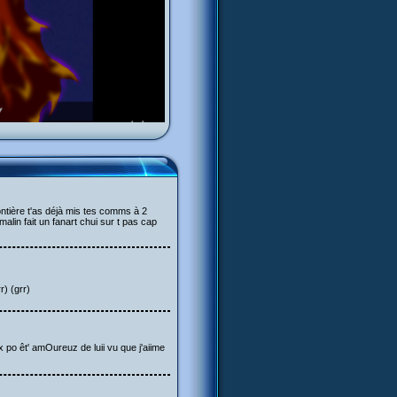
frontière t'as déjà mis tes comms à 2
alin fait un fanart chui sur t pas cap
r) (grr)
ux po êt' amOureuz de luii vu que j'aiime