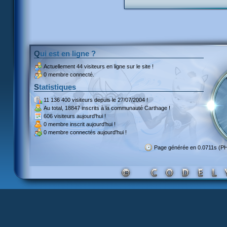
Qui est en ligne ?
Actuellement
44 visiteurs
en ligne sur le site !
0 membre connecté.
Statistiques
11 136 400 visiteurs
depuis le 27/07/2004 !
Au total,
18847 inscrits
à la communauté Carthage !
606 visiteurs
aujourd'hui !
0 membre inscrit
aujourd'hui !
0 membre
connectés aujourd'hui !
Page générée en 0.0711s (P