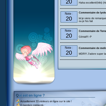
20
Haha excellent!(hihi) (hih
Commentaire de lyoko
Note :
20
lol je viens de remarqu
ou je l'es fait
Note :
Commentaire de Terr
20
Génial!!!:-P
Note :
Commentaire de meli
20
MDR!!! J'adore super la 
Qui est en ligne ?
Actuellement
33 visiteurs
en ligne sur le site !
0 membre connecté.