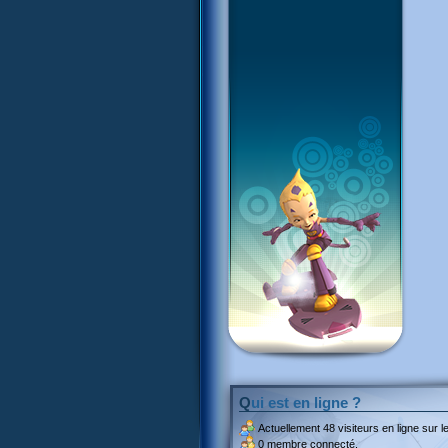
Qui est en ligne ?
Actuellement
48 visiteurs
en ligne sur le
0 membre connecté.