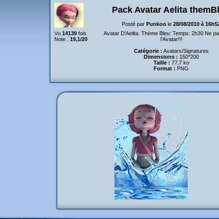
Pack Avatar Aelita themB
Posté par
Punkoo
le
28/08/2010 à 16h5
Vu
14139
fois
Avatar D'Aelita. Thème Bleu: Temps: 2h30 Ne pas
Note :
19,1/20
l'Avatar!!!
Catégorie :
Avatars/Signatures
Dimensions :
150*200
Taille :
77,7 ko
Format :
PNG