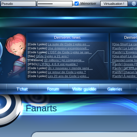
Mémoriser
[Code Lyoko]
La suite de Code Lyoko en ...
[One-Shot] La ca
[Code Lyoko]
Une émission exceptionnell...
[Fanfic] Le Labyr
[Code Lyoko]
L'OST de Code Lyoko se rap...
[Fanfic] L'Engre
[Site]
Code Lyoko a 21 ans !
[One-shot] Le di
[Créations]
10 millions ! (et compagnie...
Potentiel come 
[IFSCL]
L'IFSCL 4.6.X est jouable !
[Fanfic] Gnosis [
[Code Lyoko]
Un « nouveau » monde sans ...
[Fanfic] Dix ans 
[Code Lyoko]
Le retour de Code Lyoko ?
[Fanfic] Chacun 
[Code Lyoko]
Les 20 ans de Code Lyoko...
[Fanfic] À perdre 
Fanarts