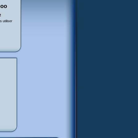
loo
2
 utiliser