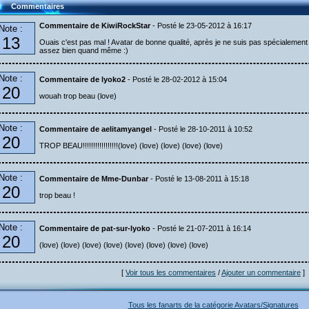
Commentaires
Commentaire de KiwiRockStar
- Posté le 23-05-2012 à 16:17
Note :
13
Ouais c'est pas mal ! Avatar de bonne qualité, après je ne suis pas spécialemen
assez bien quand même :)
Note :
Commentaire de lyoko2
- Posté le 28-02-2012 à 15:04
20
wouah trop beau (love)
Note :
Commentaire de aelitamyangel
- Posté le 28-10-2011 à 10:52
20
TROP BEAU!!!!!!!!!!!!!!!!!(love) (love) (love) (love) (love)
Note :
Commentaire de Mme-Dunbar
- Posté le 13-08-2011 à 15:18
20
trop beau !
Note :
Commentaire de pat-sur-lyoko
- Posté le 21-07-2011 à 16:14
20
(love) (love) (love) (love) (love) (love) (love) (love)
[
Voir tous les commentaires
/
Ajouter un commentaire
]
Tous les fanarts de la catégorie Avatars/Signatures