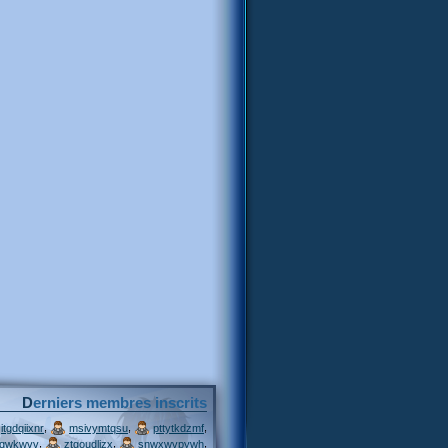
Derniers membres inscrits
,
,
,
itgdqiixnr
msivymtqsu
pttytkdzmf
,
,
,
jqwkwvv
ztgoudljzx
snwxwvpywh