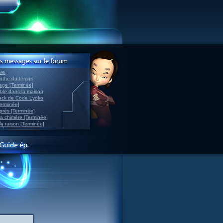
ve
inthe du temps
nage [Terminée]
able dans la maison
back de Code Lyoko
Terminée]
après [Terminée]
sa chimère [Terminée]
la raison [Terminée]