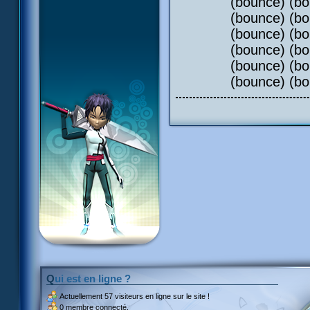
(bounce) (bo
(bounce) (bo
(bounce) (bo
(bounce) (bo
(bounce) (bo
(bounce) (bo
Qui est en ligne ?
Actuellement
57 visiteurs
en ligne sur le site !
0 membre connecté.