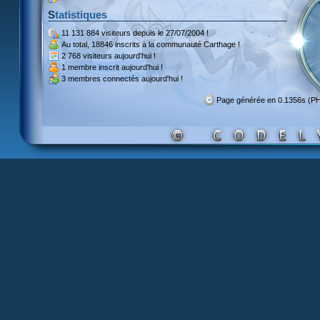
Statistiques
11 131 884 visiteurs
depuis le 27/07/2004 !
Au total,
18846 inscrits
à la communauté Carthage !
2 768 visiteurs
aujourd'hui !
1 membre inscrit
aujourd'hui !
3 membres
connectés aujourd'hui !
Page générée en 0.1356s (P