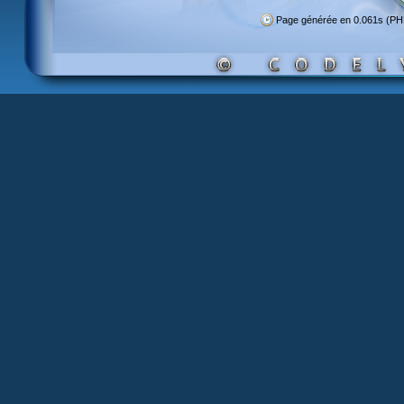
Page générée en 0.061s (PH