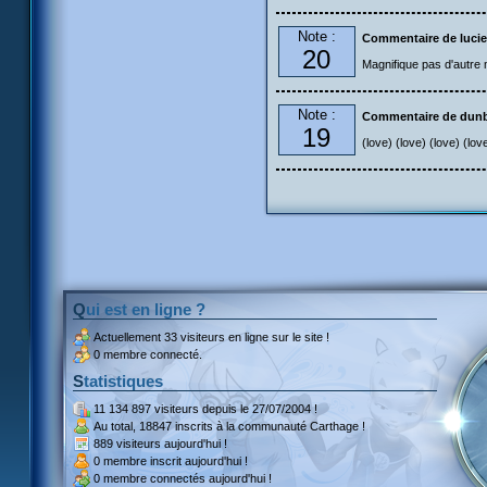
Note :
Commentaire de lucie
20
Magnifique pas d'autre m
Note :
Commentaire de dun
19
(love) (love) (love) (lov
Qui est en ligne ?
Actuellement
33 visiteurs
en ligne sur le site !
0 membre connecté.
Statistiques
11 134 897 visiteurs
depuis le 27/07/2004 !
Au total,
18847 inscrits
à la communauté Carthage !
889 visiteurs
aujourd'hui !
0 membre inscrit
aujourd'hui !
0 membre
connectés aujourd'hui !