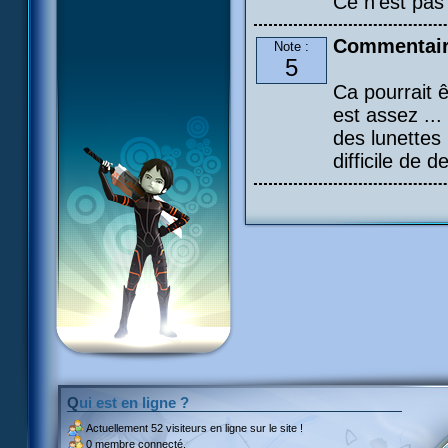
Ce n'est pas 
Commentair
Note :
5
Ca pourrait 
est assez ...
des lunettes 
difficile de
Qui est en ligne ?
Actuellement
52 visiteurs
en ligne sur le site !
0 membre connecté.