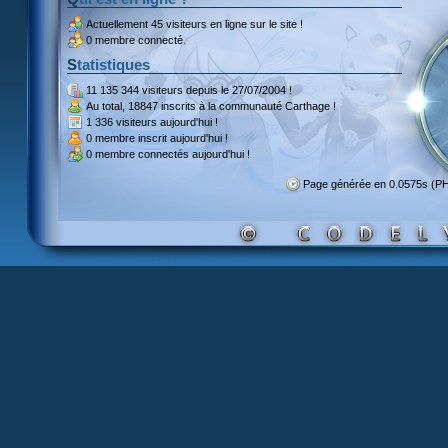
Actuellement
45 visiteurs
en ligne sur le site !
0 membre connecté.
Statistiques
11 135 344 visiteurs
depuis le 27/07/2004 !
Au total,
18847 inscrits
à la communauté Carthage !
1 336 visiteurs
aujourd'hui !
0 membre inscrit
aujourd'hui !
0 membre
connectés aujourd'hui !
Page générée en 0.0575s (P