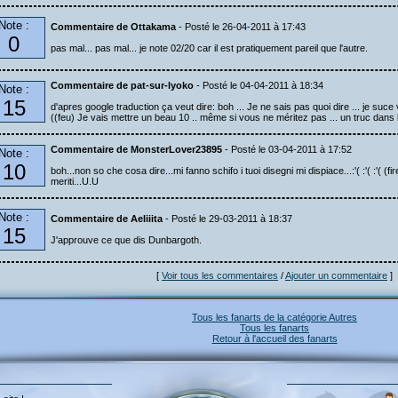
Note :
Commentaire de Ottakama
- Posté le 26-04-2011 à 17:43
0
pas mal... pas mal... je note 02/20 car il est pratiquement pareil que l'autre.
Commentaire de pat-sur-lyoko
- Posté le 04-04-2011 à 18:34
Note :
15
d'apres google traduction ça veut dire: boh ... Je ne sais pas quoi dire ... je suce v
((feu) Je vais mettre un beau 10 .. même si vous ne méritez pas ... un truc dans l
Commentaire de MonsterLover23895
- Posté le 03-04-2011 à 17:52
Note :
10
boh...non so che cosa dire...mi fanno schifo i tuoi disegni mi dispiace...:'( :'( :'( (f
meriti...U.U
Note :
Commentaire de Aeliiita
- Posté le 29-03-2011 à 18:37
15
J'approuve ce que dis Dunbargoth.
[
Voir tous les commentaires
/
Ajouter un commentaire
]
Tous les fanarts de la catégorie Autres
Tous les fanarts
Retour à l'accueil des fanarts