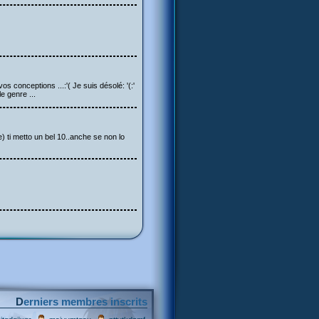
os conceptions ...:'( Je suis désolé: '(:'
e genre ...
ire) ti metto un bel 10..anche se non lo
Derniers membres inscrits
,
,
,