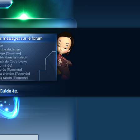
ve
inthe du temps
nage [Terminée]
able dans la maison
back de Code Lyoko
Terminée]
après [Terminée]
sa chimère [Terminée]
la raison [Terminée]