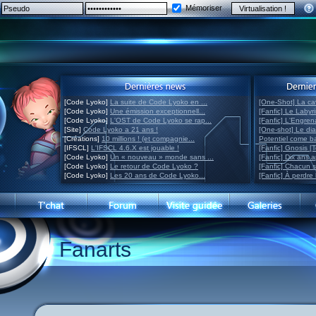
Mémoriser
[Code Lyoko]
La suite de Code Lyoko en ...
[One-Shot] La ca
[Code Lyoko]
Une émission exceptionnell...
[Fanfic] Le Labyr
[Code Lyoko]
L'OST de Code Lyoko se rap...
[Fanfic] L'Engre
[Site]
Code Lyoko a 21 ans !
[One-shot] Le di
[Créations]
10 millions ! (et compagnie...
Potentiel come 
[IFSCL]
L'IFSCL 4.6.X est jouable !
[Fanfic] Gnosis [
[Code Lyoko]
Un « nouveau » monde sans ...
[Fanfic] Dix ans 
[Code Lyoko]
Le retour de Code Lyoko ?
[Fanfic] Chacun 
[Code Lyoko]
Les 20 ans de Code Lyoko...
[Fanfic] À perdre 
Fanarts