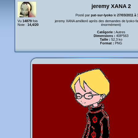
jeremy XANA 2
Posté par
pat-sur-lyoko
le
27/03/2011 à
Vu
14879
fois
jeremy XANA amélioré après des demandes de lyoko-fa
Note :
14,4/20
énormément)
Catégorie :
Autres
Dimensions :
408*563
Taille :
52,3 ko
Format :
PNG