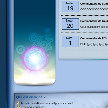
Note :
Commentaire de dun
19
COOOOOOOOOOOOOO
Note :
Commentaire de Gald
20
Ceux qui mettent des com
Note :
Commentaire de Pff
-
1
Pffffff (grr) (grr) (grr) 
Qui est en ligne ?
Actuellement
44 visiteurs
en ligne sur le site !
0 membre connecté.