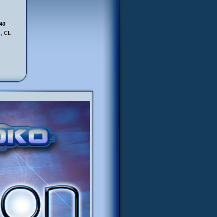
n
h40
 , CL