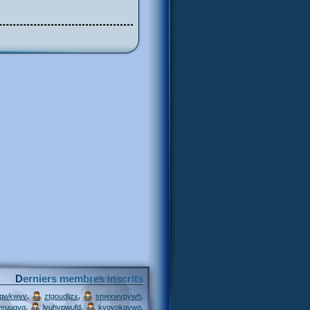
Derniers membres inscrits
,
,
,
jqwkwvv
ztgoudljzx
snwxwvpywh
,
,
,
weuuqvg
lyuhypwufd
kvovokqvwq