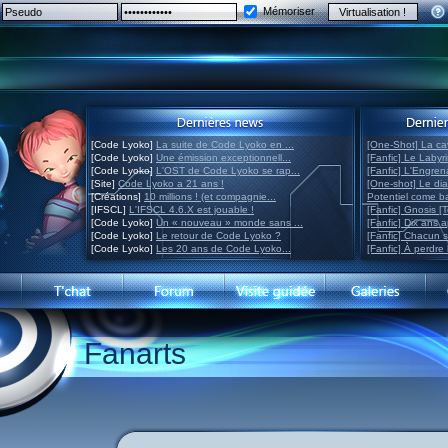
Mémoriser
[Code Lyoko]
La suite de Code Lyoko en ...
[One-Shot] La ca
[Code Lyoko]
Une émission exceptionnell...
[Fanfic] Le Labyr
[Code Lyoko]
L'OST de Code Lyoko se rap...
[Fanfic] L'Engre
[Site]
Code Lyoko a 21 ans !
[One-shot] Le di
[Créations]
10 millions ! (et compagnie...
Potentiel come 
[IFSCL]
L'IFSCL 4.6.X est jouable !
[Fanfic] Gnosis [
[Code Lyoko]
Un « nouveau » monde sans ...
[Fanfic] Dix ans 
[Code Lyoko]
Le retour de Code Lyoko ?
[Fanfic] Chacun 
[Code Lyoko]
Les 20 ans de Code Lyoko...
[Fanfic] À perdre 
Fanarts