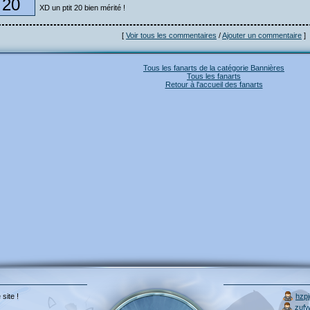
20
XD un ptit 20 bien mérité !
[
Voir tous les commentaires
/
Ajouter un commentaire
]
Tous les fanarts de la catégorie Bannières
Tous les fanarts
Retour à l'accueil des fanarts
 site !
hzp
zuf