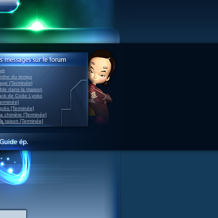
ve
inthe du temps
nage [Terminée]
able dans la maison
back de Code Lyoko
Terminée]
après [Terminée]
sa chimère [Terminée]
la raison [Terminée]