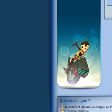
Qui est en ligne ?
Actuellement
20 visiteurs
en ligne sur le
0 membre connecté.