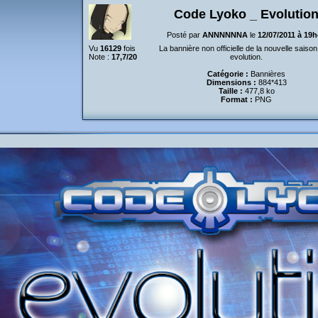
Code Lyoko _ Evolutio
Posté par
ANNNNNNA
le
12/07/2011 à 19
Vu
16129
fois
La bannière non officielle de la nouvelle saison
Note :
17,7/20
evolution.
Catégorie :
Bannières
Dimensions :
884*413
Taille :
477,8 ko
Format :
PNG