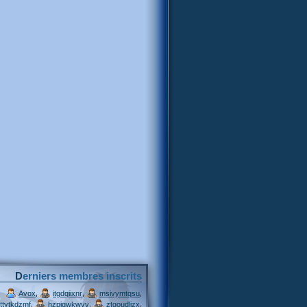
Derniers membres inscrits
,
,
,
Avox
itgdqiixnr
msivymtqsu
,
,
,
ttytkdzmf
hzpjqwkwvv
ztgoudljzx