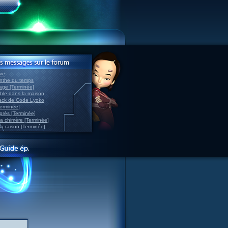
ve
inthe du temps
nage [Terminée]
able dans la maison
back de Code Lyoko
Terminée]
après [Terminée]
sa chimère [Terminée]
la raison [Terminée]