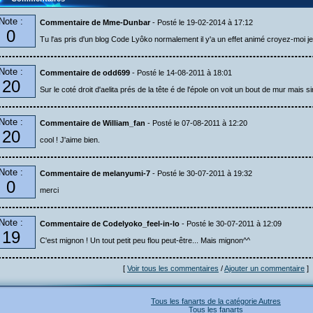
Note :
Commentaire de Mme-Dunbar
- Posté le 19-02-2014 à 17:12
0
Tu l'as pris d'un blog Code Lyôko normalement il y'a un effet animé croyez-moi je 
Note :
Commentaire de odd699
- Posté le 14-08-2011 à 18:01
20
Sur le coté droit d'aelita prés de la tête é de l'épole on voit un bout de mur mais
Note :
Commentaire de William_fan
- Posté le 07-08-2011 à 12:20
20
cool ! J'aime bien.
Note :
Commentaire de melanyumi-7
- Posté le 30-07-2011 à 19:32
0
merci
Note :
Commentaire de Codelyoko_feel-in-lo
- Posté le 30-07-2011 à 12:09
19
C'est mignon ! Un tout petit peu flou peut-être... Mais mignon^^
[
Voir tous les commentaires
/
Ajouter un commentaire
]
Tous les fanarts de la catégorie Autres
Tous les fanarts