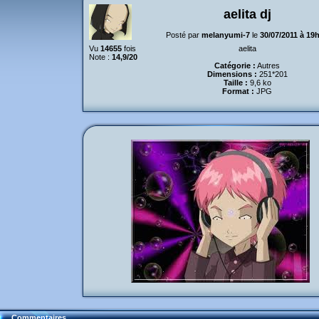
aelita dj
Posté par
melanyumi-7
le
30/07/2011 à 19
Vu
14655
fois
aelita
Note :
14,9/20
Catégorie :
Autres
Dimensions :
251*201
Taille :
9,6 ko
Format :
JPG
Commentaires