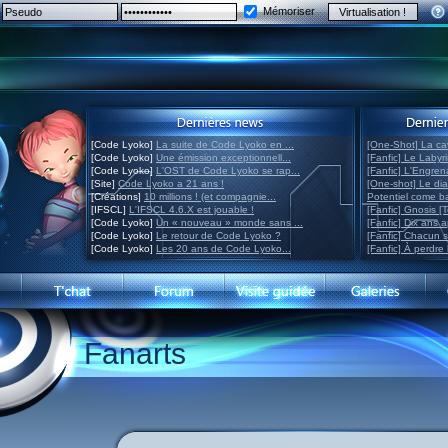
Mémoriser
[Code Lyoko]
La suite de Code Lyoko en ...
[One-Shot] La ca
[Code Lyoko]
Une émission exceptionnell...
[Fanfic] Le Labyr
[Code Lyoko]
L'OST de Code Lyoko se rap...
[Fanfic] L'Engre
[Site]
Code Lyoko a 21 ans !
[One-shot] Le di
[Créations]
10 millions ! (et compagnie...
Potentiel come 
[IFSCL]
L'IFSCL 4.6.X est jouable !
[Fanfic] Gnosis [
[Code Lyoko]
Un « nouveau » monde sans ...
[Fanfic] Dix ans 
[Code Lyoko]
Le retour de Code Lyoko ?
[Fanfic] Chacun 
[Code Lyoko]
Les 20 ans de Code Lyoko...
[Fanfic] À perdre 
Fanarts