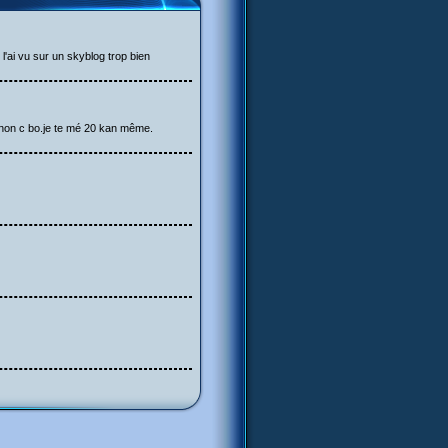
l'ai vu sur un skyblog trop bien
 sinon c bo.je te mé 20 kan même.