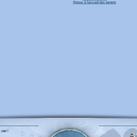
Retour à l'accueil des fanarts
 site !
p