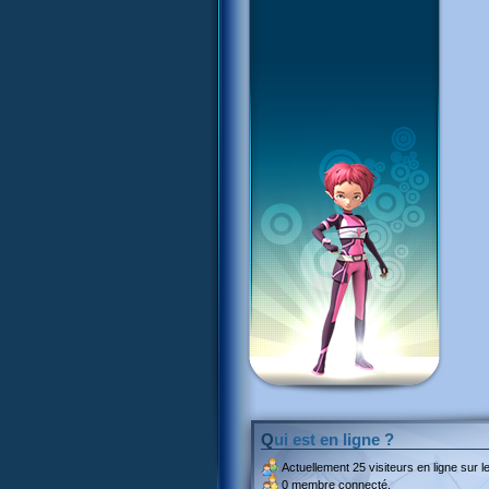
Qui est en ligne ?
Actuellement
25 visiteurs
en ligne sur le
0 membre connecté.