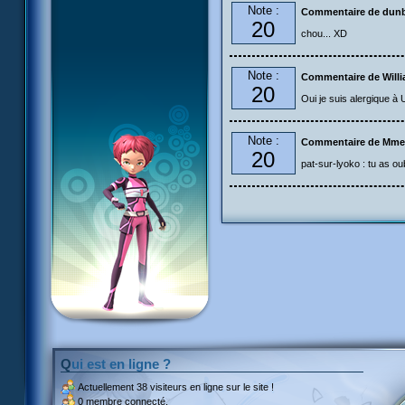
Note :
Commentaire de dun
20
chou... XD
Note :
Commentaire de Will
20
Oui je suis alergique à
Note :
Commentaire de Mme
20
pat-sur-lyoko : tu as oub
Qui est en ligne ?
Actuellement
38 visiteurs
en ligne sur le site !
0 membre connecté.