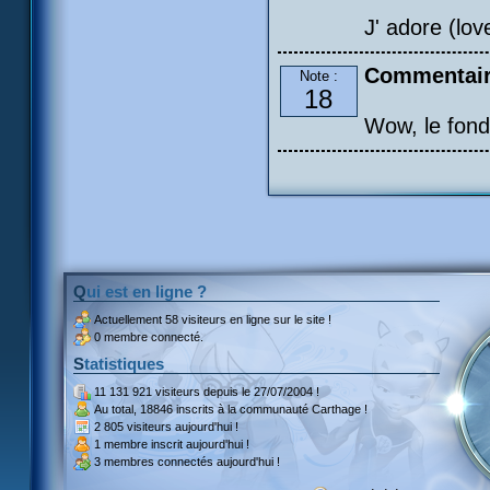
J' adore (lov
Commentai
Note :
18
Wow, le fon
Qui est en ligne ?
Actuellement
58 visiteurs
en ligne sur le site !
0 membre connecté.
Statistiques
11 131 921 visiteurs
depuis le 27/07/2004 !
Au total,
18846 inscrits
à la communauté Carthage !
2 805 visiteurs
aujourd'hui !
1 membre inscrit
aujourd'hui !
3 membres
connectés aujourd'hui !