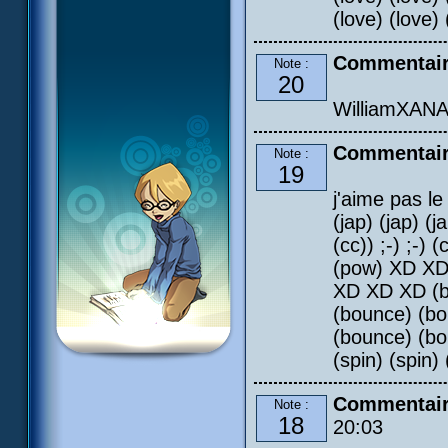
(love) (love) 
Commentair
Note :
20
WilliamXANA 
Commentair
Note :
19
j'aime pas le 
(jap) (jap) (j
(cc)) ;-) ;-)
(pow) XD X
XD XD XD (b
(bounce) (bo
(bounce) (bo
(spin) (spin) 
Commentair
Note :
18
20:03