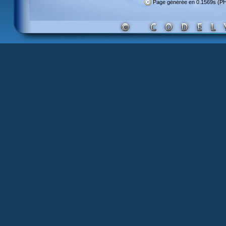
Page générée en 0.1569s (P