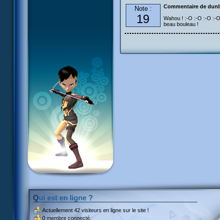
Commentaire de dun
Note :
19
Wahou ! :-O :-O :-O :-O 
beau bouleau !
Qui est en ligne ?
Actuellement
42 visiteurs
en ligne sur le site !
0 membre connecté.