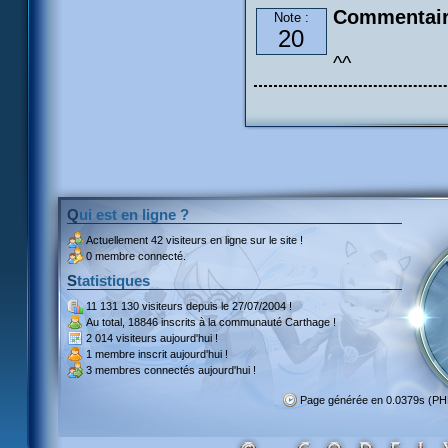
Commentair
Note :
20
^^
Qui est en ligne ?
Actuellement
42 visiteurs
en ligne sur le site !
0 membre connecté.
Statistiques
11 131 130 visiteurs
depuis le 27/07/2004 !
Au total,
18846 inscrits
à la communauté Carthage !
2 014 visiteurs
aujourd'hui !
1 membre inscrit
aujourd'hui !
3 membres
connectés aujourd'hui !
Page générée en 0.0379s (P