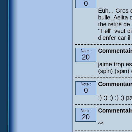
0
Euh... Gros e
bulle, Aelita 
the retiré d
''Hell'' veut
d'enfer car i
Commentair
Note :
20
jaime trop es
(spin) (spin) 
Commentair
Note :
0
:) :) :) :) :) p
Commentair
Note :
20
^^