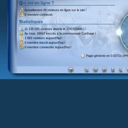
Qui est en ligne ?
Actuellement
49 visiteurs
en ligne sur le site !
0 membre connecté.
Statistiques
11 135 091 visiteurs
depuis le 27/07/2004 !
Au total,
18847 inscrits
à la communauté Carthage !
1 083 visiteurs
aujourd'hui !
0 membre inscrit
aujourd'hui !
0 membre
connectés aujourd'hui !
Page générée en 0.0371s (PH